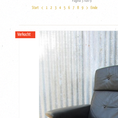
Pagina 3 van 9
Start
1
2
3
4
5
6
7
8
9
Einde
Verkocht