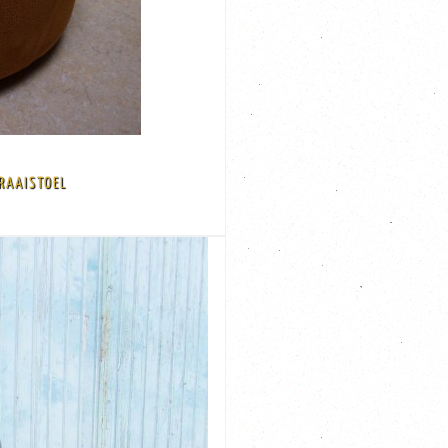
RAAISTOEL
totaal hoog 95 cm, diam 80 cm Code: 623560
 De stoel heeft de originele stoffen/pluche