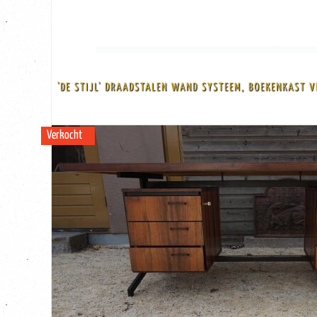
VERKOCHT!
2 rood geëmailleerde draadstalen frames met berken en zwart gebeitste latten
De stijl van dit wandsysteem doet denken aan het werk van Nisse Strinning (
'DE STIJL' DRAADSTALEN WAND SYSTEEM, BOEKENKAST 
in de jaren 1950
Zeldzame Nederlands modernistische 'De Stijl' wandrek/ boekenkast/ displa
Verkocht