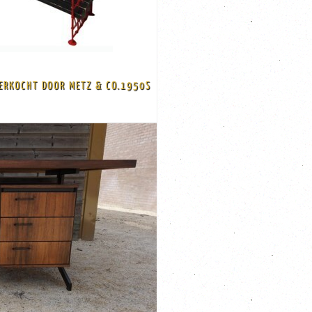
 die naar eigen wens geplaatst kunnen ...
Zweden)
VERKOCHT DOOR METZ & CO.1950S
y-unit, verkocht door Metz & Co in Amsterdam