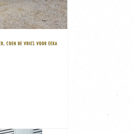
R, COEN DE VRIES VOOR EEKA
talen frame, zwevend tafelblad in een luxe
ka Kampen
 fineer. Ontworpen door de vooraanstaande