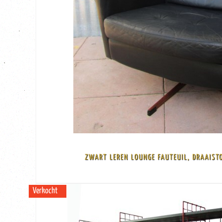
BEKIJK
VERKOCHT!
In uitstekende originele staat, met slechts lichte gebruikssporen Afmeting: ..
Het versterkte frame is gemaakt van staal waardoor het een zeer stevige stoel
ZWART LEREN LOUNGE FAUTEUIL, DRAAISTO
Bekleed met hoogwaardig zwart leer en metbrede armleuningen.
Deze modernistische draaistoel/ fauteuil werd begin jaren 70 in Duitsland ver
Verkocht