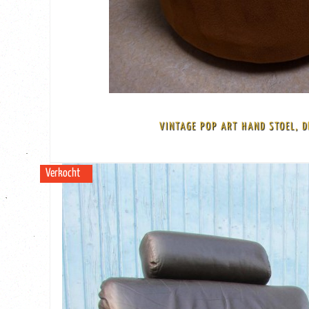
BEKIJK
VERKOCHT!
VINTAGE POP ART HAND STOEL, D
bekleding en is in een zeer goede vintage staat Afmeting: zithoogte 42 cm, 
Zeer decoratieve Pop Art draaistoel in de vorm van een hand, jaren 70-80
Verkocht