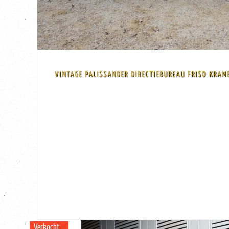
VINTAGE PALISSANDER DIRECTIEBUREAU FRISO KRAME
BEKIJK
VERKOCHT!
afwerking in palissander fineer ...
Mooi groot midcentury industrieel design met een strak ontwerp. Zwart s
Nederlandse designers uit de jaren 60 Friso Kramer en Coen de Vries voor Ee
Zeldzaam directiebureau uitgevoerd in staal en palissander (rosewood)
Verkocht