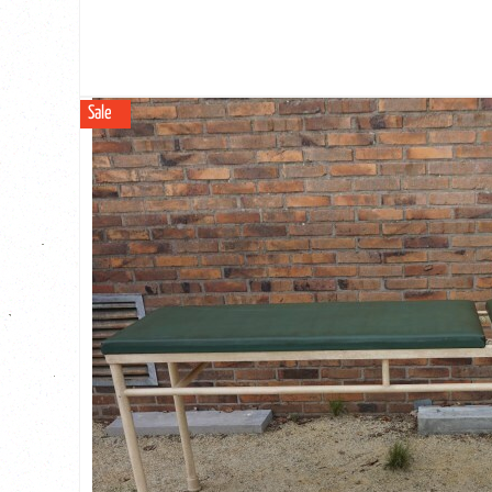
cm hoog
is een echte sfeermaker, een glas wijn, een boek en een luie zetel erbij en 
Prachtige rustieke antieke Franse tegeltafel De antieke terracotta tegels zitt
Sale