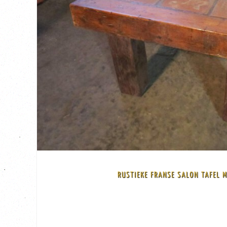
BEKIJK
RUSTIEKE FRANSE SALON TAFEL M
Korting
-€ 75,00
€ 150,00
€ 225,00