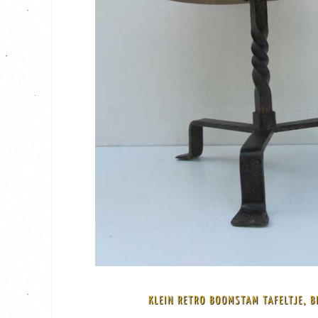
BEKIJK
€ 119,00
KLEIN RETRO BOOMSTAM TAFELTJE, B
34 cm hoog, 28 cm doorsnede Op de laatste foto staat een kandelaar, dit is de 