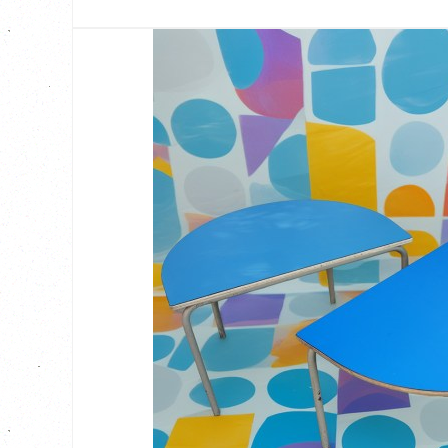
Klein retro boomstam tafeltje, bijzettafeltje Apart klein retro tafeltje, bijz