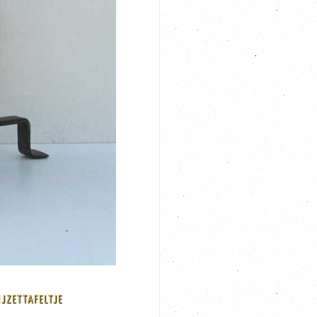
IJZETTAFELTJE
link ernaartoe Code: A49-bti