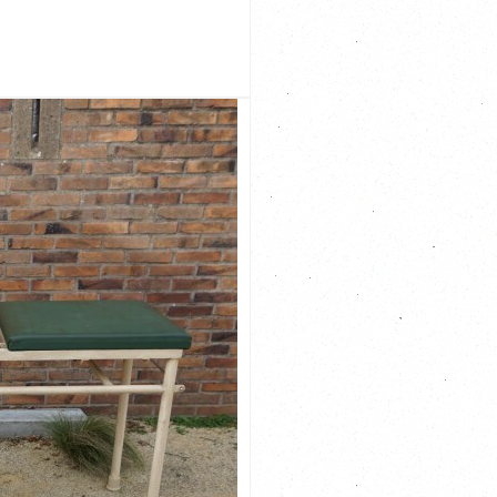
je bent vertrokken! Afmeting: 41 x 67 cm en 58
en in mooi verweerd eiken omlijsting Deze tafel