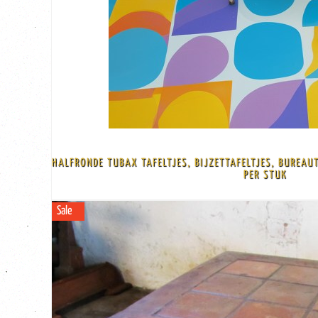
BEKIJK
€ 135,00
1971 en 1973 Prachtig blauw blad van formica op een multiplex houten onderka
HALFRONDE TUBAX TAFELTJES, BIJZETTAFELTJES, BUREAUT
het Belgische merk Tubax uit de jaren 70 en ontworpen door Willy van der Me
PER STUK
Leuke lage vintage halve maan formica kinder tafeltjes/bureautjes of horec
Sale