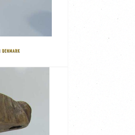
N DENMARK
oto's) Afmeting: 40 x 40 cm en 43 cm hoog
rlijke metalen pootjes met een gelamineerd wit