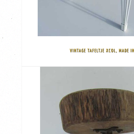
BEKIJK
€ 85,00
VINTAGE TAFELTJE XCOL, MADE I
blad Enkele gebruikssporen op de poten en op de hoeken van het blad ( zie f
Klein vintage tafeltje, bijzettafeltje van het merk Xcol, made in Denmark Sie