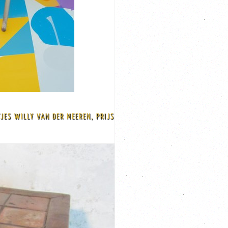
nt. Grijze ronde ...
JES WILLY VAN DER MEEREN, PRIJS
eren . Ze zijn gemerkt aan de onderkant TUBAX
a tafeltjes Ze komen op 135 euro per stuk Van