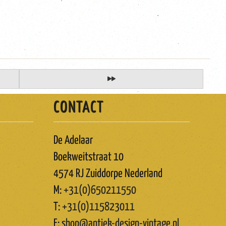
CONTACT
De Adelaar
Boekweitstraat 10
4574 RJ Zuiddorpe Nederland
M:
+31(0)650211550
T:
+31(0)115823011
E:
shop@antiek-design-vintage.nl