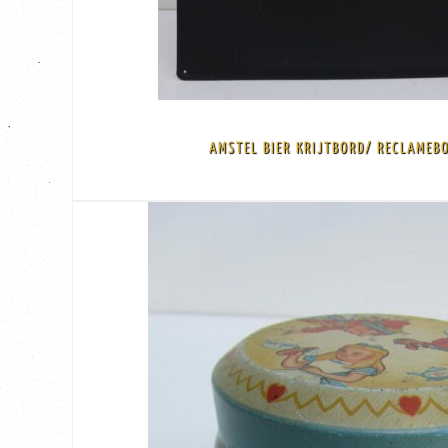
Korting
-€ 15,50
€ 29,50
€ 45,00
Amstel Bier Pilsener - Amstel Lager all over the World Dit is een vintage bord ma
AMSTEL BIER KRIJTBORD/ RECLAMEBO
krijtbord, in een pracht staat/ nieuw staat Een eyecatcher voor in uw keuken o
Uniek vintage blikken emaille reclamebord/ krijtbord Amstel Bier, uit de jaren