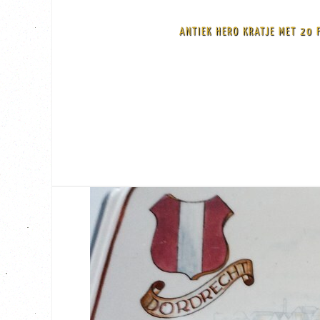
ANTIEK HERO KRATJE MET 20 
BEKIJK
€ 75,00
oak
Antiek Hero kratje met 20 flessen waarvan er 10 nog niet open zijn geweest