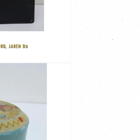
ar is nooit gebruikt. Totaal 5 stuks ...
RD, JAREN 80
f uw tuin
 80 Licht bolling, deels geëmailleerd en deels