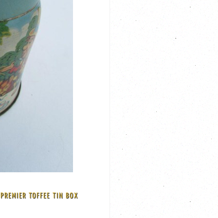
PREMIER TOFFEE TIN BOX
tures The tin measures 3-1/2" high x 3-3/8"