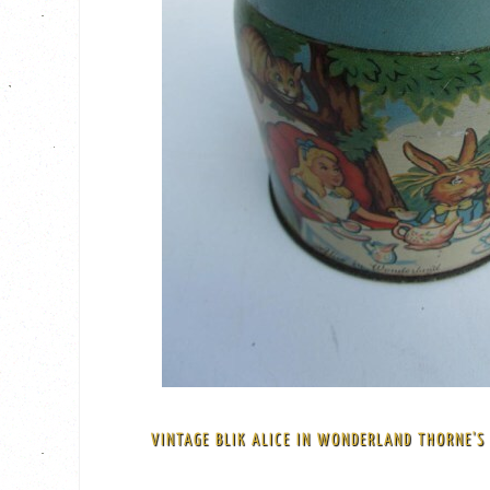
BEKIJK
€ 39,50
diameter 9,5 cm hoog en 9 cm doorsnede
VINTAGE BLIK ALICE IN WONDERLAND THORNE'S 
Item in pretty Good condition, Some General wear and paint loss, see pic
Thornes Alice in Wonderland Toffee Tin/Blik c1950s