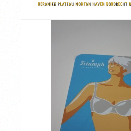
Afmeting: 28 cm breed x 19 cm hoog x 2.3 cm diep
KERAMIEK PLATEAU MONTAN HAVEN DORDRECHT
Goede staat, 4 kleine beschadigingen aan de achterkant vanonderen ( zie detail
Keramieken plateau van het ijzer en staal bedrijf Montan in de haven van