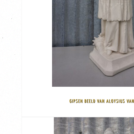
BEKIJK
€ 55,00
GIPSEN BEELD VAN ALOYSIUS VA
cm
Plaster statue Aloysius van Gonzaga 2 vingers have been broken in the past but