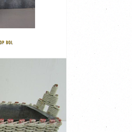
OP BOL
d op de voet VPM Afmeting: 65 cm hoog en de