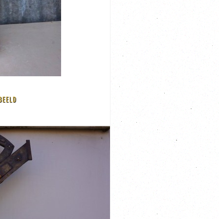
BEELD
rechtstreeks afkomstig van de zolder van een
in een goede vintage staat, is ooit al eens