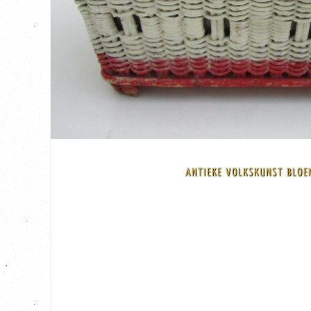
BEKIJK
ANTIEKE VOLKSKUNST BLOE
€ 85,00
hoogte van de bak zelf zonder de zijkanten is 12 cm Code: B4-avb-d20
gevlochten in de kleuren rood en wit geschilderd Afmeting: bovenkant is 3
Prachtige originele antieke rieten bloembak met zinken binnenbak Mooie N