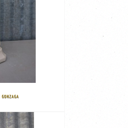
N GONZAGA
 restored Size: 68 cm high, base is 21 cm x 21