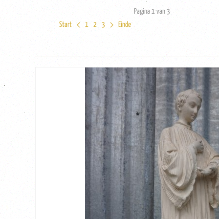
Pagina 1 van 3
Start
1
2
3
Einde