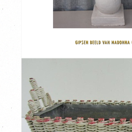
€ 75,00
GIPSEN BEELD VAN MADONNA 
voet is 12 cm x 12,5 cm
Mooi abstract en minimalistich gipsen beeld van Madonna op bol gesigneer