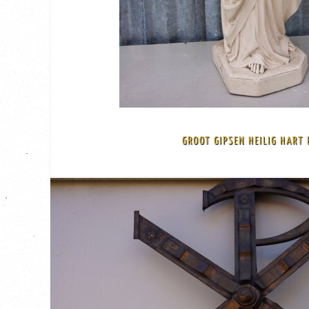
BEKIJK
€ 85,00
klooster. Afmeting: 84 cm hoog, de voet is 22 bij 22 cm
GROOT GIPSEN HEILIG HART 
overgeschilderd maar je ziet hier en daar nog de onderkleur. Dit beeld is 
Mooi groot Heilig Hart Beeld van Gips, omstreeks 1900 Dit oude beeld is 