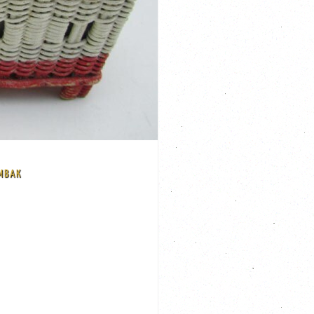
MBAK
1 cm x 17 cm, de totale hoogte is 18 cm, de
ederlandse volkskunst Heel kunstig en strak