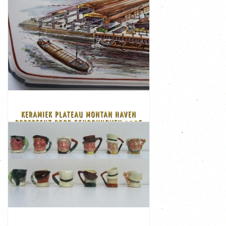
€ 115,00
Afmeting: 28 cm breed x 19 cm hoog x 2.3 cm diep
detail foto's)
beschadigingen aan de achterkant vanonderen ( zie
Schoonhoven in 1956 Goede staat, 4 kleine
Montan in de haven van Dordrecht Gemaakt door
Keramieken plateau van het ijzer en staal bedrijf
KERAMIEK PLATEAU MONTAN HAVEN
DORDRECHT DOOR SCHOONHOVEN 1956
BEKIJK