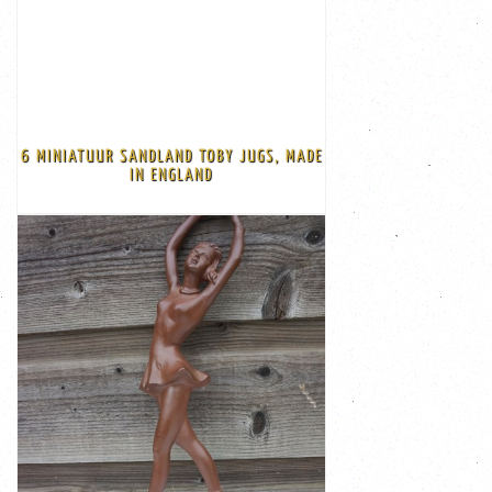
€ 125,00
cm tot 3,5 cm hoogte
6 MINIATUUR SANDLAND TOBY JUGS, MADE
in een goede staat Afmeting: de hoogte varieert van 3,2
IN ENGLAND
6 Miniatuur Sandland Toby Jugs, made in England Alle 6
BEKIJK
€ 135,00