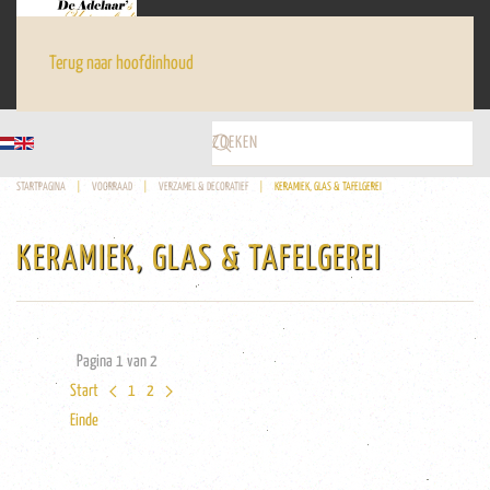
Terug naar hoofdinhoud
STARTPAGINA
VOORRAAD
VERZAMEL & DECORATIEF
KERAMIEK, GLAS & TAFELGEREI
KERAMIEK, GLAS & TAFELGEREI
Pagina 1 van 2
Start
1
2
Einde