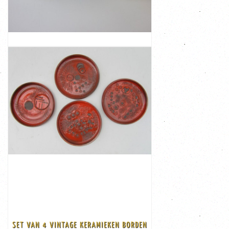
aan de onderkant. De vazen zijn in een zeer goede
waterlandschaps decor, 19e-eeuws Mooi gestempeld
Regout vazen, trompetvazen met zeilboot/
Stel antieke keramieken Delfts blauw-witte Petrus
STEL DELFTSE VAZEN VAN PETRUS REGOUT
MAASTRICHT VAN KERAMIEK
BEKIJK
€ 285,00
geplaatst. Elk bord is een ...
neer te zetten maar staan ook prachtig aan de wand
ondergrond Deze borden zijn mooi om b.v. op een tafel
abstracte tekeningen met een donker bruin/grijze
Mooie diep oranje geglazuurde keramieken borden met
SET VAN 4 VINTAGE KERAMIEKEN BORDEN