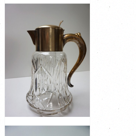
PORSELEINEN BEELD HEREND, MEISJE MET
GANS
BEKIJK
€ 175,00
zal ...
als waterkan of wijnkan , deze prachtige kristallen kan
zelfgemaakte limonade serveert of deze karaf gebruikt
Franse makelij uit de jaren 1920 - 1930 Of je nu je
Rijk geslepen en helder kristal, waarschijnlijk Duitse of
afsluitbaar deksel.
inclusief ijshouder met individueel handvat en
Prachtige oude vintage kristallen schenkkan/ karaf
VINTAGE GESLEPEN KRISTALLEN EN