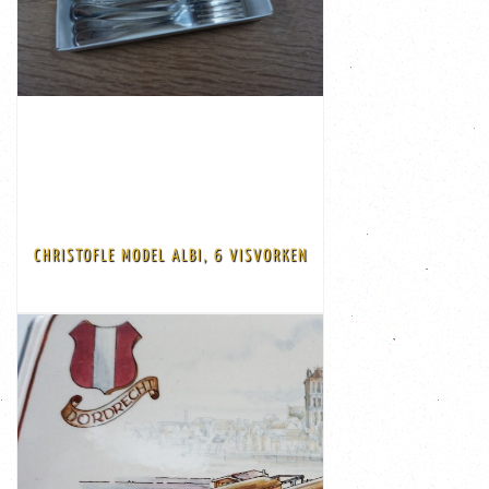
Korting
-€ 20,00
€ 115,00
€ 135,00
beroemde ...
op een Franse stad tussen Toulouse en Bordeaux en zijn
19,7 cm De Albi-lijn, opgericht in 1968, is geïnspireerd
Christofle keuren Afmeting: de lengte van de vork is
zilveren visvorken Alle delen gemerkt met de
CHRISTOFLE MODEL ALBI, 6 VISVORKEN
Christofle, model Albi Zware verzilverde, sterling
6 stuks vis messen van het beroemde Franse zilverhuis
BEKIJK