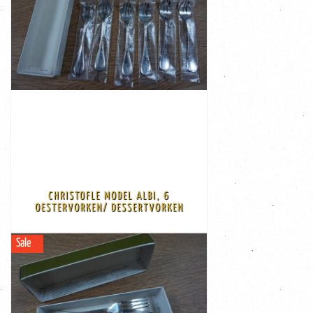
Korting
-€ 35,00
€ 115,00
€ 150,00
verpakking, nooit geopend, ...
worden als cocktail of dessert vork Nieuw in de
van zijn schelp los te maken. Kan ook prima gebruikt
met brede, afgeronde tanden om de oester makkelijk
Albi Zware verzilverde, sterling zilveren oestervorken
CHRISTOFLE MODEL ALBI, 6
van het beroemde Franse zilverhuis Christofle, model
OESTERVORKEN/ DESSERTVORKEN
6 stuks oestervorken/cocktailvorken/ dessertvorken
Sale
BEKIJK