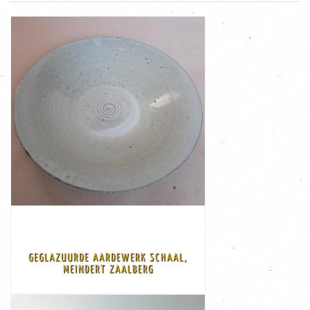
BEKIJK
€ 50,00
werd ook werk van Chris Agterberg, Theo van ...
Herman Zaalberg sr. in 1918. Naast de eigen produkten
1918 - ). Aardewerkfabriek 'De Rijn' opgericht door
voorheen Aardewerkfabriek 'De Rijn' (Zoeterwoude
met stempel en genummerd Potterij Zaalberg
GEGLAZUURDE AARDEWERK SCHAAL,
ontwerp en uitvoering Zaalberg Onderzijde gemerkt
MEINDERT ZAALBERG
Prachtige groen geglazuurd aardewerken schaal,