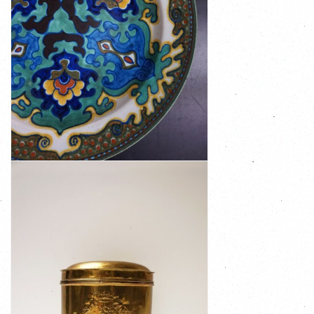
€ 220,00
polychrome juweelkleuren en een matte ...
bloemenpatroon is handbeschilderd met levendige
Jugendstil en het oriëntalisme. Het gestileerde
stijl, maar is nog steeds sterk beïnvloed door de
decor dateert van ca. 1925 en is een typische Art Deco
Plateelbakkerij Zuid-Holland in Gouda. Dit Rhodian
Groot handbeschilderd aardewerk 'Rhodian' bord van
BEKIJK
GROOT AARDEWERK RHODIAN
BORD/WANDSCHOTEL GOUDA HOLLAND
€ 265,00
Aan de ...