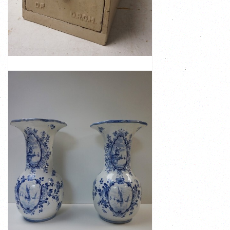
Gebraumeister. Dat is een design of patent welke
dekselstaat Kuhl Boy D.P. en D.R.G.M. Deutches REick
'KÜHL-BOY ' Geglazuurd aan de binnenkant Op de
Antieke steengoed koelcontainer voor bij de tafel
BOY Klein koelkastje, waarschijnlijk een tafelmodel
Antieke Duitse steengoed koelcontainer/koeler KÜHL-
ANTIEKE DUITSE STEENGOED
KOELCONTAINER/ KOELER KÜHL-BOY
TAFELMODEL D.P. D.R.G.M.
BEKIJK
€ 279,00
bovenkant. 11.5 cm diam aan de onderkant
staat. Afmeting 33,2 cm H 19 cm diam aan de