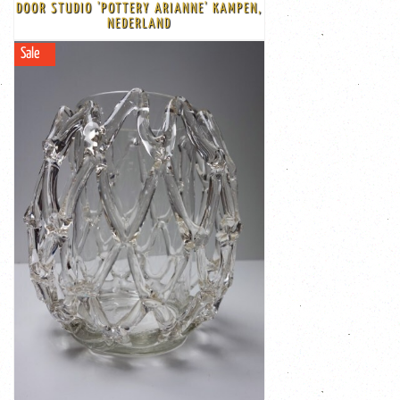
Studio 'Pottery Arianne' in Kampen, Nederland, jaren 60
DOOR STUDIO 'POTTERY ARIANNE' KAMPEN,
Unieke Set van 4 vintage keramieken borden door
NEDERLAND
Sale
BEKIJK
Korting
-€ 70,00
€ 295,00
€ 365,00
Een zeer opvallend en uniek stuk, mooi met ...
Italië in de jaren 60 of begin jaren 70
Deze zeldzame vorm werd geproduceerd in Murano,
met zogenaamd traliewerk/ mandvlechtwerk
transparante kunst vaas is prachtig mooi opengewerkt
Deze mond geblazen en met de hand bewerkte
glazen vaas
Grote zware vintage Mid Century Modern Murano Art