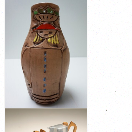
VERGULDE SCHENKKAN/ KARAF
BEKIJK
€ 175,00
geglazuurd in de kleuren rood, geel, groen, ...
ongeglazuurd met accenten van de voorstellingen
Chamotte-klei, bewerkt met de sgrafito techniek,
groente schaal op haar hoofd
Afbeelding meisje van de voor en achterkant met fruit/
pottenbakkersfamilie Fanciullacci uit Montelupo, Italië
Mid-century vaas afkomstig van de beroemde Italiaanse
VINTAGE AARDEWERKEN VAAS FRATELLI