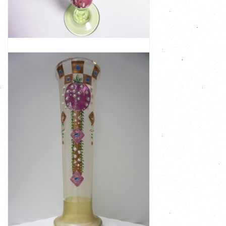
Dit is een zogenaamde 'soliflore' vaas wat getekend:
gesigneerd Marc Biot.
vaas, zogenaamde 'soliflore'vaas in glaspasta
Mooie en grote vintage kunstglazen mondgeblazen
GLAZEN VAAS GESIGNEERD MARC BIOT
BEKIJK
€ 165,00
goede staat met ...
is mat met een licht groen iriserende onderkant. Zeer
vergulde en roze achtergrond. Het glas van de vaas zelf
bloemen waaronder lelietjes van dalen op een deels
beschilderd met emaille verf. Prachtige decoraties met