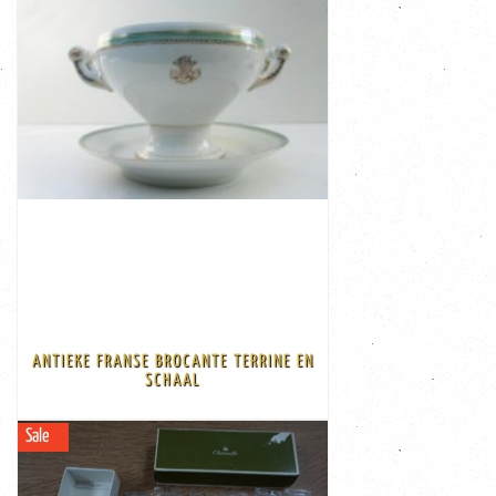
BEKIJK
€ 55,00
De terrine heeft zonder ...
Afmeting: de onderschaal heeft een diam van 30,5 cm.
op de onderschotel iets vervaagd. Het monogram is AVB
een zeer goede staat, alleen zijn de gouden decoraties
handvaten. Deze brocante terrine en onderschotel is in
ANTIEKE FRANSE BROCANTE TERRINE EN
gedecoreerd met groen en goud, let op de mooie
SCHAAL
Antieke Franse brocante terrine met onderschotel. Rijd
Sale
BEKIJK