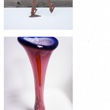
Afmeting: 32.2cm H 15.5cm B 4cm D Dit beeldje ...
Lichte gebruikssporen aan de achterkant, zie foto's
mooie matte satijnen bruine kleur In zeer mooie staat.
Gouda Holland en met het modelnummer 570 In een
Holland, jaren ´60 Met originele sticker: Keramiek
Een prachtige zeldzame wandsculptuur van Flora Gouda
FLORA GOUDA HOLLAND WANDSCULPTUUR
VAN KUNSTSCHAATSSTER, 1960S
BEKIJK
€ 137,50
kleurvlakken in rood ...
Uniek Art glazen vaas. In de prachtige roze kleur met
er een enkele mooie bloem in te plaatsen
enkele bloem. Deze vaas is namelijk zeer geschikt om