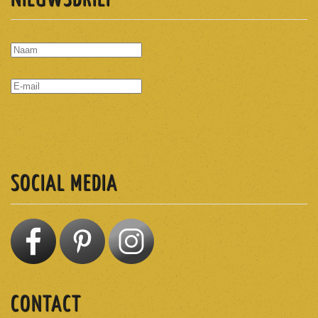
ABONNEREN
SOCIAL MEDIA
CONTACT