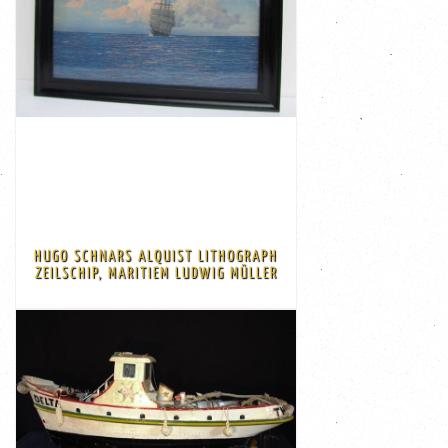
AHLEMANN SCHLATTER BREMEN
€ 350,00
German ...
large shipping vessel on a calm sea by renowned
the artist and printed in the early 1900s. Depiction of a
A really outstanding original lithograph authorized by
cm hoog
Mooie zwarte houten lijst Afmeting: 77 cm breed x 56
HUGO SCHNARS ALQUIST LITHOGRAPH
Hugo Schnars Alquist, 1900s De litho zit achter glas.
ZEILSCHIP, MARITIEM LUDWIG MÜLLER
Maritieme scene van een zeilschip op volle zee, litho
BEKIJK