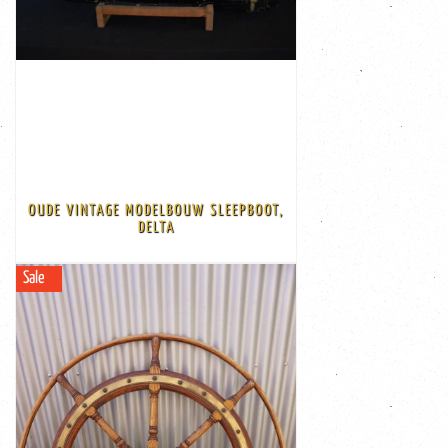
€ 450,00
Made of wood, steel, iron ...
named DELTA, 1960s
Beautiful and decorative model of a Dutch Tugboat
staander Afmeting: 83 cm lang en 32 cm hoog
van ijzer en hout. De boot is inclusief de houten
decoratieve boot is ongeveer uit de jaren 60 gemaakt
OUDE VINTAGE MODELBOUW SLEEPBOOT,
sleepboot met de naam Delta, Tholen Deze zeer
DELTA
Zeer mooi gemaakte oude vintage modelbouw
Sale
BEKIJK
Korting
-€ 155,00
€ 795,00
€ 950,00