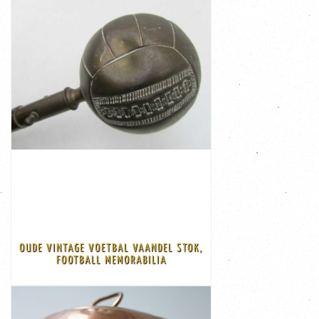
OPGEZETTE HERMELIJN OP BOOMSTAM,
TAXIDERMIE
BEKIJK
€ 275,00
diameter van 13 ...
Afmeting: totaal 292 cm lang, de bal heeft een
Goede vintage staat, alleen een deuk in de bal
2 delen kan in het midden in elkaar gedraaid worden
is van koper en de stok van bamboe, de stok bestaat uit
OUDE VINTAGE VOETBAL VAANDEL STOK,
een ontbrekend stuk in zijn voetbal verzameling De bal
FOOTBALL MEMORABILIA
Zeldzame antieke voetbal vaandel stok, voor iedereen