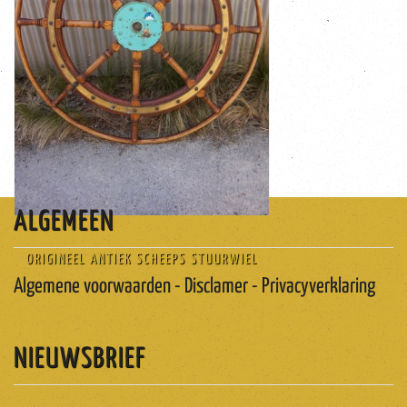
Goede vintage ...
worden ( zie foto's)
'klotenklapper'genoemd. Deze kan eraf geschroefd
pal om hem makkelijker te laten draaien, ook wel
vakmanschap Compleet met de uitstekende bronzen
19de eeuwse stuurwiel is een prachtig staaltje
eikenhout, staal, brons en koper Dit grote authentieke
Origineel en zeldzaam model antiek stuurwiel in
ALGEMEEN
ORIGINEEL ANTIEK SCHEEPS STUURWIEL
Algemene voorwaarden - Disclamer - Privacyverklaring
NIEUWSBRIEF