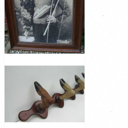
BEKIJK
€ 100,00
4d-osfp
schieter. Afmeting 54,5 cm breed en 71 cm hoog Code:
Prachtige oude foto in lijst van een trotse pijl en boog
MOOIE OUDE SPORT FOTO IN LIJST, PIJL EN
BOOG SCHIETEN
BEKIJK