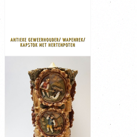
€ 135,00
muur Gewicht: 1,7 kilo
Afmeting: 95 cm lang, 15 cm hoog en 20 cm vanaf de
Dit antiek geweerrek een goede vintage staat
ANTIEKE GEWEERHOUDER/ WAPENREK/
1920 4 hertenpoten als houders, ook ideaal als kapstok
KAPSTOK MET HERTENPOTEN
Vintage mahoniehouten geweerhouder/ wapenrek, ca.
BEKIJK
€ 135,00
Afmeting: 40 cm hoog en 18 cm ...
onderkant door jarenlange opslag