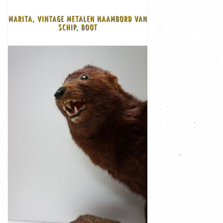
waren. Ik heb er 2 stuks en ze komen op 169 euro per
naam van het schip waar deze borden op bevestigd
MARITA, VINTAGE METALEN NAAMBORD VAN
met metalen/messing letters De naam Marita was de
SCHIP, BOOT
Mooie oude beschilderde ijzeren platen / naam borden
BEKIJK
€ 189,00
van marter zonder staart 40 cm
Breedte 14cm Lengte van de boomstam 65 cm . Lengte
Lengte 73cm
Hoogte 23cm
Afmetingen:
in een zeer goede staat, zit nog prachtig in zijn vel.