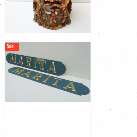
in goede staat met lichte gebruikssporen aan de
het Zwarte Woud De kaars is nog nooit aangestoken en
Allom gedecoreerd met prachtige jacht taferelen uit
Kerzen uit Duitsland
beschilderd afkomstig van de firma Johan Gunter
Unieke grote gesneden kaars in reliëf, handgemaakt en
Sale
GROTE DUITSE VINTAGE JOHAN GUNTER
KAARS, JACHT TAFERELEN
BEKIJK
Korting
-€ 26,00
€ 169,00
€ 195,00
Afmeting: 119 cm lang en 18 cm ...
oppervlak ter hoogte van de I en de T ( zie foto's)
stuk 1 bord heeft wat lichte beschadigingen aan het