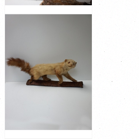
taxidermi. Deze marter heeft een erg mooi kopje en is
Zeer mooie opgezette marter op boomstam. Vintage
OPGEZETTE MARTER OP BOOMSTAM,
TAXIDERMIE
BEKIJK
€ 189,00
Breedte 11cm
hermelijn zonder staart is 40 cm
Lengte van boomstam is 76 cm. Lengte van de
Hoogte 24cm
Afmetingen:
glanzend. Mooi kopje en mooie volle staart
Goede staat en conditie, de vacht is sterk en mooi
Opgezette hermelijn op boomstam, vintage taxidermie