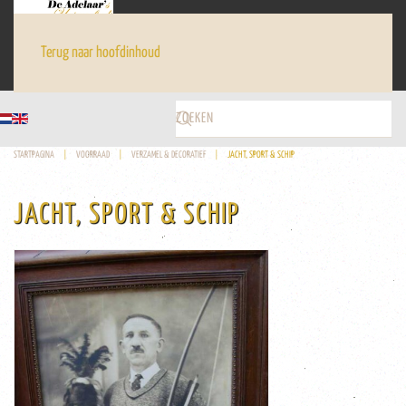
Terug naar hoofdinhoud
STARTPAGINA
VOORRAAD
VERZAMEL & DECORATIEF
JACHT, SPORT & SCHIP
JACHT, SPORT & SCHIP