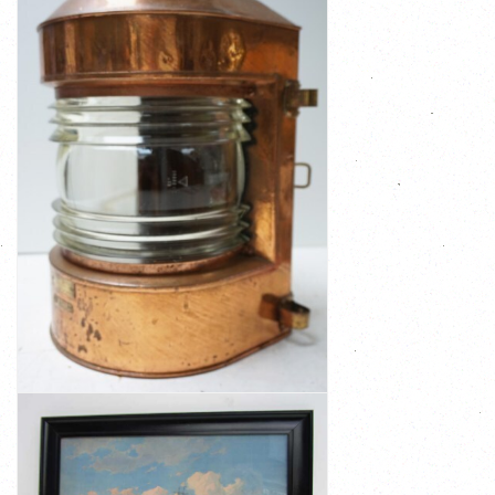
BEKIJK
€ 275,00
Schlatter Bremen Metalwaren Fabrik met ...
Aan de voorkant een metalen plaatje met: Ahlemann
staat, zo kom je ze niet vaak meer tegen, 1940s-1950s
Deze lantaarn is helemaal authentiek en in de originele
een helder cilinder glazen fresnellens
scheepslantaarn, gemaakt uit rood koper, messing en
Grote antieke navigatielantaarn, scheepslamp,
BEKIJK
ANTIEKE NAVIGATIELANTAARN,
SCHEEPSLAMP, SCHEEPSLANTAARN