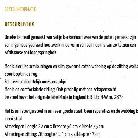
BESTELINFORMATIE
BESCHRIJVING
Unieke fauteuil gemaakt van satijn berkenhout waarvan de poten gemaakt zijn
van ingenieus gedraaid houtwerk in de vorm van een hoorns van zo te zien een
Afrikaanse antilope/springbok
Mooie sierlijke armleuningen en slim gevormd rotan webbing op de zitting welk
doorloopt in de rug.
Echt een ambachtelijk meesterstukje
Mooie en comfortabele zitting. Ook prachtig met een schapenvacht
De stoel bevat het originele label Made in England G.B. Ltd H-W nr. 2874
Het is een stevige stoel in een zeer goede staat. Geen reparaties en de webbing i
mooi strak.
Afmetingen Hoogte 82 cm x Breedte 56 cm x Diepte 75 cm
Afmetingen zitting: Zithoogte 41.5 cm x Zitdiepte 47 cm