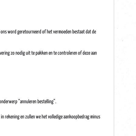
n ons word geretourneerd of het vermoeden bestaat dat de
ering zo nodig uit te pakken en te controleren of deze aan
s onderwerp “annuleren bestelling”.
) in rekening en zullen we het volledige aankoopbedrag minus