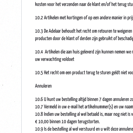
kosten voor het verzenden naar de klant en/of het terug stur
10.2 Artikelen met kortingen of op een andere manier in pr
10.3 De Adelaar behoudt het recht om retouren te weigeren 
producten door de klant of derden zijn gebruikt of beschadi
10.4 Artikelen die aan huis geleverd zijn kunnen nemen we n
uw verwachting voldoet
10.5 Het recht om een product terug te sturen geldt niet v
Annuleren
10.6 U kunt uw bestelling altijd binnen 7 dagen annuleren zo
10.7 Vermeld in uw e-mail het artikelnummer(s) en uw naam
10.8 Indien uw bestelling al wel betaald is, maar nog niet 
€ 10,00 binnen 10 dagen terugstorten.
10.9 Is de bestelling al wel verstuurd en u wilt deze annuler