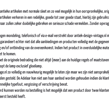
antieke artikelen met normale sleet en zo veel mogelijk in hun oorspronkelijke, ori
tikelen verkeren in een redelijke, goede tot zeer goede staat, hierbij zijn gebruikss
maar zullen zeker duidelijke gebreken en serieuze schade vermelden. Zonder opvra
ingen mondeling, telefonisch of via e-mail verstrekt door antiek-design-vintage.
garandeert echter niet dat alle aanbiedingen en producten volledig met de gegeven
g en/of ontbinding van de overeenkomst. Indien het product in overduidelijke mate
et te komen.
et de originele bedrading die niet altijd (meer) aan de huidige regels of maatstave
oopt de lamp exclusief gloeilamp.
ge.nl zo volledig en nauwkeurig mogelijk te laten zijn maar we zijn niet aansprake
den gesteld. De Adelaar kan niet aan haar aanbod worden gehouden indien de klant,
nelijke typefout, vergissing of verschrijving bevat.
rd kunnen worden na bestelling is het mogelijk dat een product door twee klanten 
erst besteld heeft.