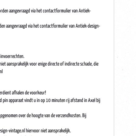
rden aangevraagd via het contactformulier van Antiek-
den aangevraagd via het contactformulier van Antiek-design-
 invoerrechten.
et aansprakelijk voor enige directe of indirecte schade, die
nl
verdient afhalen de voorkeur!
d pin apparaat vindt u in op 10 minuten rij afstand in Axel bij
en opgenomen over de hoogte van de verzendkosten. Bij
ign-vintage.nl hiervoor niet aansprakelijk.