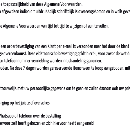
 de toepasselijkheid van deze Algemene Voorwaarden.
fgeweken indien dit uitdrukkelijk schriftelijk is overeengekomen en in welk ge
e Algemene Voorwaarden van tijd tot tijd te wijzigen of aan te vullen.
n orderbevestiging van een klant per e-mail is verzonden naar het door de klant 
e overeenkomst. Deze elektronische bevestiging geldt hierbij, voor zover de wet di
ns en telefoonnummer vermelding worden in behandeling genomen.
den. Na deze 7 dagen worden gereserveerde items weer te koop aangeboden, mits
vertrouwelijk met uw persoonlijke gegevens om te gaan en zullen daarom ook uw pr
rging op het juiste afleveradres
atsapp of telefoon over de bestelling
t ervoor zelf heeft gekozen en zich hiervoor heeft aangemeld