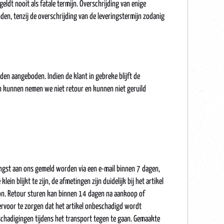
eldt nooit als fatale termijn. Overschrijding van enige
den, tenzij de overschrijding van de leveringstermijn zodanig
en aangeboden. Indien de klant in gebreke blijft de
ijn kunnen nemen we niet retour en kunnen niet geruild
angst aan ons gemeld worden via een e-mail binnen 7 dagen,
ein blijkt te zijn, de afmetingen zijn duidelijk bij het artikel
dbon. Retour sturen kan binnen 14 dagen na aankoop of
nt ervoor te zorgen dat het artikel onbeschadigd wordt
schadigingen tijdens het transport tegen te gaan. Gemaakte