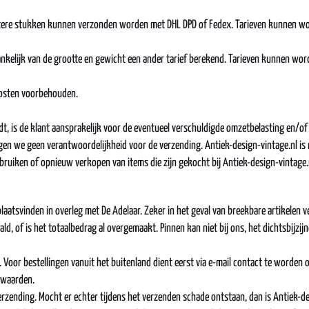
otere stukken kunnen verzonden worden met DHL DPD of Fedex. Tarieven kunnen wo
ankelijk van de grootte en gewicht een ander tarief berekend. Tarieven kunnen wor
kosten voorbehouden.
ndt, is de klant aansprakelijk voor de eventueel verschuldigde omzetbelasting en/of
en we geen verantwoordelijkheid voor de verzending. Antiek-design-vintage.nl is ni
bruiken of opnieuw verkopen van items die zijn gekocht bij Antiek-design-vintage.
laatsvinden in overleg met De Adelaar. Zeker in het geval van breekbare artikelen 
ald, of is het totaalbedrag al overgemaakt. Pinnen kan niet bij ons, het dichtsbijzijn
pa. Voor bestellingen vanuit het buitenland dient eerst via e-mail contact te word
rwaarden.
rzending. Mocht er echter tijdens het verzenden schade ontstaan, dan is Antiek-des