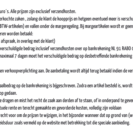
uro´s. Alle prijzen zijn exclusief verzendkosten.
verkochte zaken , zolang de klant de koopprijs en hetgeen eventueel meer is versch
 BTW-artikelen) en vallen onder de margeregeling. Bij margeartikelen wordt er gee
eren worden betaald:
 afspraak, in overleg met de klant)
et verschuldigde bedrag inclusief verzendkosten over op bankrekening NL 91 RABO 
aximaal 7 dagen moet het verschuldigde bedrag op desbetreffende bankrekening zij
en verkoopverplichting aan. De aanbetaling wordt altijd terug betaald indien de 
albedrag op de bankrekening is bijgeschreven. Zodra een artikel besteld is, wordt 
oop gedaan.
e dragen en mist het recht de zaak aan derden af te staan, of in onderpand te geven,
uele rente en terecht gemaakte en gevorderde kosten, volledig zijn voldaan
echt voor om de prijzen te wijzigen, in het bijzonder wanneer dat op grond van (we
heidsduur zoals vermeld op de website met betrekking tot die speciale aanbieding.