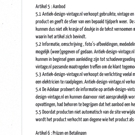
Artikel 5 : Aanbod
5.1 Antiek-design-vintage.nl verkoopt gebruikte, vintage en 
product en geeft de sfeer van een bepaald tijdperk weer. De ar
kunnen dus niet elk krasje of deukje in de tekst vernoemen 
waarin het artikel zich bevindt.
5.2 Informatie, omschrijving , foto’s-afbeeldingen, mededel
mogelijk (weer)gegeven of gedaan. Antiek-design-vintage.nl 
kunnen in beginsel geen aanleiding zijn tot schadevergoedin
vintage.nl passende maatregelen treffen om de klant tegemo
5.3 Antiek-design-vintage.nl verkoopt de verlichting veelal m
een elektricien te raadplegen. Antiek-design-vintage.nl verk
5.4 De Adelaar probeert de informatie op antiek-design-vinta
design-vintage.nl en kunnen daarvoor niet aansprakelijk wor
opvattingen, had behoren te begrijpen dat het aanbod een ken
5.5 Doordat producten niet automatisch van de site verwijde
wordt het product verkocht aan degene wie het product als e
Artikel 6 : Prijzen en Betalingen