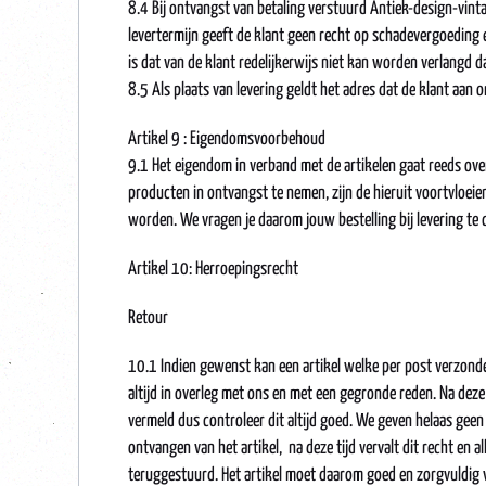
8.4 Bij ontvangst van betaling verstuurd Antiek-design-vintag
levertermijn geeft de klant geen recht op schadevergoeding e
is dat van de klant redelijkerwijs niet kan worden verlangd d
8.5 Als plaats van levering geldt het adres dat de klant aan
Artikel 9 : Eigendomsvoorbehoud
9.1 Het eigendom in verband met de artikelen gaat reeds ove
producten in ontvangst te nemen, zijn de hieruit voortvloeie
worden. We vragen je daarom jouw bestelling bij levering te 
Artikel 10: Herroepingsrecht
Retour
10.1 Indien gewenst kan een artikel welke per post verzond
altijd in overleg met ons en met een gegronde reden. Na deze ti
vermeld dus controleer dit altijd goed. We geven helaas geen
ontvangen van het artikel, na deze tijd vervalt dit recht en a
teruggestuurd. Het artikel moet daarom goed en zorgvuldig v