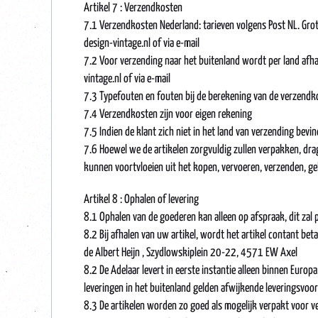
Artikel 7 : Verzendkosten
7.1 Verzendkosten Nederland: tarieven volgens Post NL. Gr
design-vintage.nl of via e-mail
7.2 Voor verzending naar het buitenland wordt per land afh
vintage.nl of via e-mail
7.3 Typefouten en fouten bij de berekening van de verzend
7.4 Verzendkosten zijn voor eigen rekening
7.5 Indien de klant zich niet in het land van verzending bevi
7.6 Hoewel we de artikelen zorgvuldig zullen verpakken, drag
kunnen voortvloeien uit het kopen, vervoeren, verzenden, ge
Artikel 8 : Ophalen of levering
8.1 Ophalen van de goederen kan alleen op afspraak, dit zal p
8.2 Bij afhalen van uw artikel, wordt het artikel contant beta
de Albert Heijn , Szydlowskiplein 20-22, 4571 EW Axel
8.2 De Adelaar levert in eerste instantie alleen binnen Euro
leveringen in het buitenland gelden afwijkende leveringsvoo
8.3 De artikelen worden zo goed als mogelijk verpakt voor ve