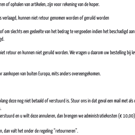
en of ophalen van artikelen, zijn voor rekening van de koper.
ijs verlaagd, kunnen niet retour genomen worden of geruild worden
of om slechts een gedeelte van het bedrag te vergoeden indien het beschadigd aa
gd.
iet retour en kunnen niet geruild worden. We vragen u daarom uw bestelling bij lev
oor aankopen van buiten Europa, mits anders overeengekomen.
lang deze nog niet betaald of verstuurd is. Stuur ons in dat geval een mail met al
.
is verstuurd en u wilt deze annuleren, dan brengen we administratiekosten (€ 10,00
en, dan valt het onder de regeling “retourneren”.