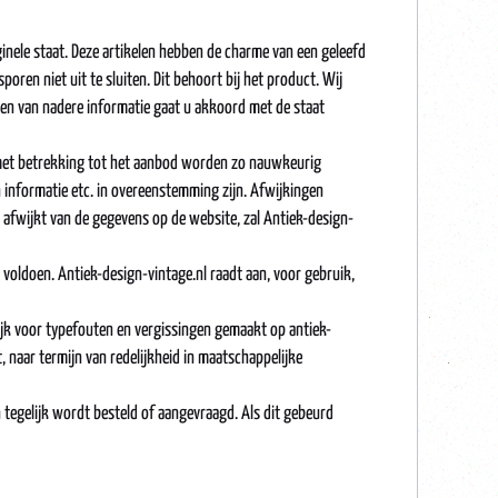
ginele staat. Deze artikelen hebben de charme van een geleefd
poren niet uit te sluiten. Dit behoort bij het product. Wij
gen van nadere informatie gaat u akkoord met de staat
nl met betrekking tot het aanbod worden zo nauwkeurig
 informatie etc. in overeenstemming zijn. Afwijkingen
 afwijkt van de gegevens op de website, zal Antiek-design-
n voldoen. Antiek-design-vintage.nl raadt aan, voor gebruik,
lijk voor typefouten en vergissingen gemaakt op antiek-
 naar termijn van redelijkheid in maatschappelijke
tegelijk wordt besteld of aangevraagd. Als dit gebeurd