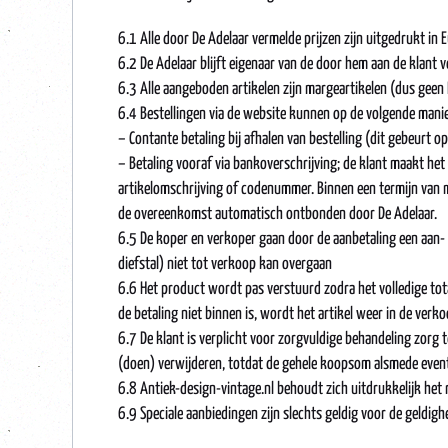
6.1 Alle door De Adelaar vermelde prijzen zijn uitgedrukt in E
6.2 De Adelaar blijft eigenaar van de door hem aan de klant 
6.3 Alle aangeboden artikelen zijn margeartikelen (dus geen
6.4 Bestellingen via de website kunnen op de volgende mani
– Contante betaling bij afhalen van bestelling (dit gebeurt op
– Betaling vooraf via bankoverschrijving; de klant maakt h
artikelomschrijving of codenummer. Binnen een termijn van m
de overeenkomst automatisch ontbonden door De Adelaar.
6.5 De koper en verkoper gaan door de aanbetaling een aan- 
diefstal) niet tot verkoop kan overgaan
6.6 Het product wordt pas verstuurd zodra het volledige tota
de betaling niet binnen is, wordt het artikel weer in de verk
6.7 De klant is verplicht voor zorgvuldige behandeling zorg t
(doen) verwijderen, totdat de gehele koopsom alsmede event
6.8 Antiek-design-vintage.nl behoudt zich uitdrukkelijk het r
6.9 Speciale aanbiedingen zijn slechts geldig voor de geldig