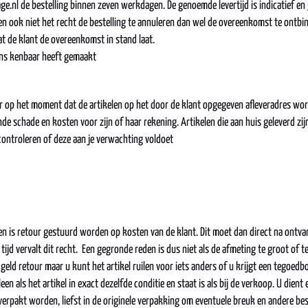
e.nl de bestelling binnen zeven werkdagen. De genoemde levertijd is indicatief en g
n ook niet het recht de bestelling te annuleren dan wel de overeenkomst te ontbin
at de klant de overeenkomst in stand laat.
 ons kenbaar heeft gemaakt
r op het moment dat de artikelen op het door de klant opgegeven afleveradres word
nde schade en kosten voor zijn of haar rekening. Artikelen die aan huis geleverd z
controleren of deze aan je verwachting voldoet
en is retour gestuurd worden op kosten van de klant. Dit moet dan direct na ontv
jd vervalt dit recht. Een gegronde reden is dus niet als de afmeting te groot of te kl
 geld retour maar u kunt het artikel ruilen voor iets anders of u krijgt een tegoe
lleen als het artikel in exact dezelfde conditie en staat is als bij de verkoop. U die
erpakt worden, liefst in de originele verpakking om eventuele breuk en andere be