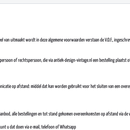
el van uitmaakt wordt in deze algemene voorwaarden verstaan de V.O.F., ingeschre
 persoon of rechtspersoon, die via antiek-design-vintage.nl een bestelling plaatst
unicatie op afstand: middel dat kan worden gebruikt voor het sluiten van een ove
anbod, alle bestellingen en tot stand gekomen overeenkomsten op afstand via de w
kunt u dat doen via e-mail, telefoon of Whatsapp