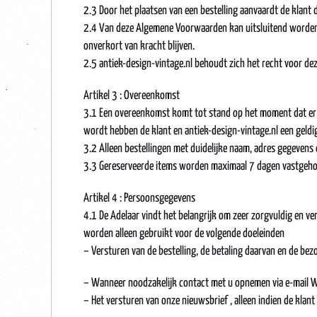
2.3 Door het plaatsen van een bestelling aanvaardt de klant
2.4 Van deze Algemene Voorwaarden kan uitsluitend worden a
onverkort van kracht blijven.
2.5 antiek-design-vintage.nl behoudt zich het recht voor dez
Artikel 3 : Overeenkomst
3.1 Een overeenkomst komt tot stand op het moment dat er ee
wordt hebben de klant en antiek-design-vintage.nl een geldig
3.2 Alleen bestellingen met duidelijke naam, adres gegeve
3.3 Gereserveerde items worden maximaal 7 dagen vastgehou
Artikel 4 : Persoonsgegevens
4.1 De Adelaar vindt het belangrijk om zeer zorgvuldig en 
worden alleen gebruikt voor de volgende doeleinden
– Versturen van de bestelling, de betaling daarvan en de bezo
– Wanneer noodzakelijk contact met u opnemen via e-mail Wh
– Het versturen van onze nieuwsbrief , alleen indien de klan