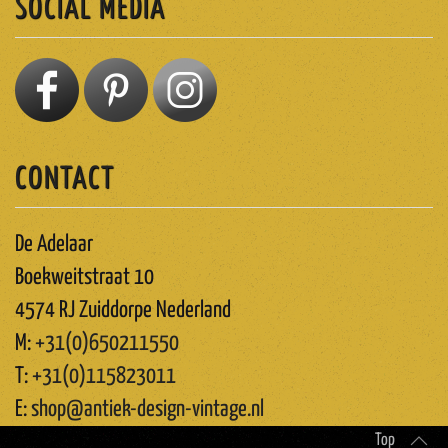
SOCIAL MEDIA
CONTACT
De Adelaar
Boekweitstraat 10
4574 RJ Zuiddorpe Nederland
M:
+31(0)650211550
T:
+31(0)115823011
E:
shop@antiek-design-vintage.nl
Top