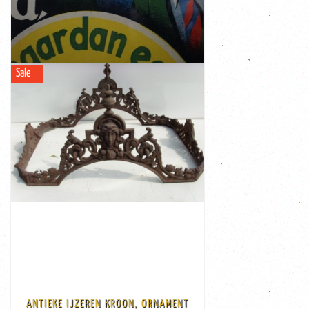
'A drop, yes but an extra fine Clos du Verger'
Laughing young man with a glass in his hand
Distillerie Nova
Beautiful original lithograph Clos du Verger by
Sale
VINTAGE PROMOTIONAL LITHOGRAPH CLOS
DU VERGER BY DISTILLERIE NOVA
VIEW
Discount:
-€ 76,00
€ 149,00
€ 225,00
31 cm hoog Code: 4f-aik
de bovenkanten Afmeting: 63 cm breed, 34 cm diep en
maken in een interieur. Let op de mooie gezichten aan
ANTIEKE IJZEREN KROON, ORNAMENT