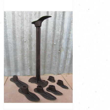
ornament van een kachel. Is zeker iets moois van te
Zeer decoratieve antieke gietijzeren kroon, oud
VIEW
€ 149,00
Size: 54,4 cm high 25 cm wide
metal foot molds in various sizes
Consists of a tall stand and several interchangeable
shoemakers or hobbyists for shoe repair and shoeing
vintage cast iron shoemaker's last set, often used by
with a collection of shoe forms This is a 19th century
19th Century cast iron Shoemaker cobbler anvil stand