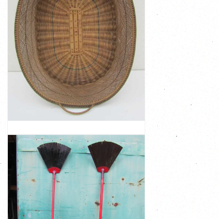
€ 135,00
gebruikt zijn Afmeting: 10,5 cm hoog, ...
luiermand maar kan ook voor andere doeleinden
ouder zijn In een zeer goede staat Het is mogelijk een
antieke mand van omstreeks 1900 maar kan zeker ook
Afkomstig van een boerderij in Zeeland Ik schat deze
vlechten, zelden zo'n mooi en fijn exemplaar gezien.
Dit is een echt kunstwerk op het gebied van riet
ANTIEKE NEDERLANDSE VOLKSKUNST
RIETEN MAND, LUIERMAND
VIEW