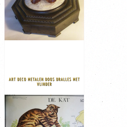
VIEW
€ 75,00
jaren 1920-1940. De ...
Dralles is een Duits merk voor haar produkten uit de
en hij ligt op een bedje van een soort engelen haar
een mooie blauwe iriserende glans over zijn vleugels
de vlinderverzamelaars een uniek stuk De vlinder heeft
ART DECO METALEN DOOS DRALLES MET
merk Dralles met een mooie vlinder onder bol glas Voor
VLINDER
Zeer aparte Art Deco gebronsd metalen doos van het
VIEW