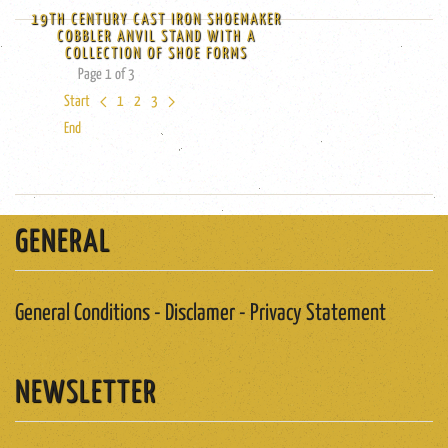
19TH CENTURY CAST IRON SHOEMAKER
COBBLER ANVIL STAND WITH A
COLLECTION OF SHOE FORMS
Page 1 of 3
Start
1
2
3
End
GENERAL
General Conditions - Disclamer - Privacy Statement
NEWSLETTER