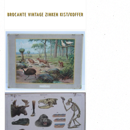
Afmeting: 70 x 40 cm en 25 cm hoog Code: b9-ibv
aan de voorkant ontbreekt een deel van het slot ( links)
BROCANTE VINTAGE ZINKEN KIST/KOFFER
geleefde metalen zinken koffer. Goede vintage staat,
Brocante vintage zinken kist/koffer Hele oude stoere
VIEW
€ 115,00
Vintage Dutch Double School ...
foto's), wat de kaart een echte vintage look geeft Old
Borneo De Schoolkaart is aan de randen beschadigd ( zie
andere kant de dieren uit de Siberische Vlakte en op
Dierenwereld ( gesigneerd M.A. Koekkoek), op de