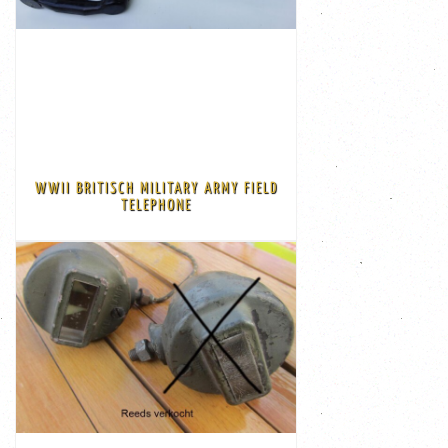
VIEW
€ 85,00
WWII BRITISCH MILITARY ARMY FIELD
state as found and seen on the pictures 85 euro each
TELEPHONE
Two WWII Britisch Military Army Field Telephones In the
VIEW