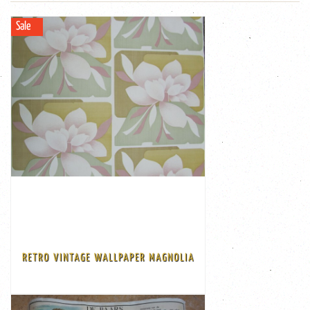
Sale
VIEW
Discount:
-€ 5,00
€ 24,50
€ 29,50
piece and I've had ...
wallpaper 53 cm wide and 10.05 m long € 29.50 per
broken white base There is a small structure in the
with 3 shades green blocks in the background on a
stock of a store Beautiful pink/ white magnolia flowers
RETRO VINTAGE WALLPAPER MAGNOLIA
original old vintage wallpaper and comes from an old
Retro vintage wallpaper from the years 50-60 This is