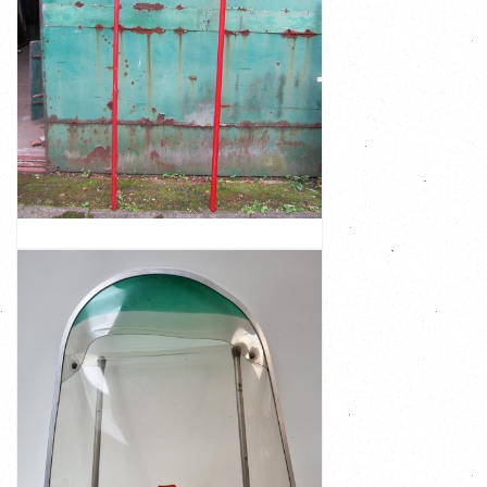
€ 135,00
that one can ...
causing it to go out The long wooden handle ensures
fire, the oxygen supply to the fire is interrupted,
By 'banging' the flames or dragging the flap over the
water is not immediately available or difficult to supply
designed to extinguish small fires, especially where
2 vintage old fire swatters, fire killers They are
2 VINTAGE OLD FIRE SWATTERS, FIRE
KILLERS
VIEW
€ 135,00