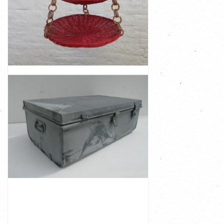
Size: total length is 95 cm The largest scale is 56 cm
This storage pendant is in a very good vintage condition
hanging basket, 1960s
Origanal retro vintage cherry red wicker and rattan
VINTAGE RETRO RED WICKER STORAGE
HANGING BASKET
VIEW
€ 115,00
costs
Binnen Nederland verzendkosten 15 € Ask for shipping