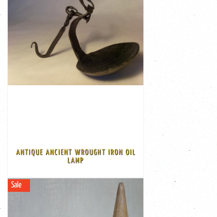
VIEW
€ 125,00
cm Code: 3v-aab-keuk
ANTIQUE ANCIENT WROUGHT IRON OIL
lamp,17th/18th century Size: diam 10 cm, total high 24
LAMP
Antique, ancient and rare primitive wrought iron
Sale
VIEW