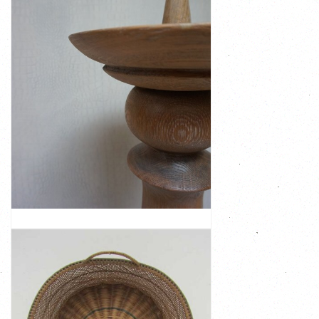
Discount:
-€ 20,00
€ 125,00
€ 145,00
7.115 gr
Diameter top 26 cm. Diameter bottom 28 cm Weight is
great in a chic country interior Dimensions: 85 cm high.
This vintage solid wooden church candlestick looks
oak for a large candle
Beautiful, very stable, candlestick made of solid white
LARGE WHITE OAK CHURCH CANDLESTICK
VIEW