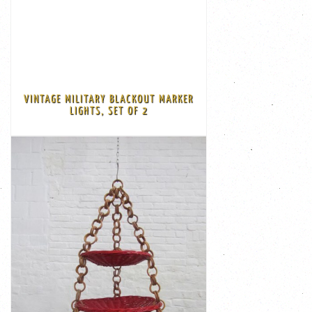
€ 100,00
motor Size: 8,5 cm long , the frons has a diam of 6 cm
and they are not tested Could me used on a truck, jeep,
is used. I don't have background info on these lights
VINTAGE MILITARY BLACKOUT MARKER
is already been sold. Price 50 euro for the one left This
LIGHTS, SET OF 2
Vintage Military Blackout Marker Lights, set of 2 ---- one
VIEW
€ 115,00