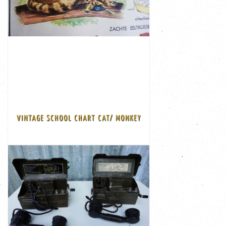
€ 75,00
Ask for shipping costs
rossignol publisher Made in France
Dimensions L: 90 cm; dimension W: 75 cm; description:
VINTAGE SCHOOL CHART CAT/ MONKEY
Some tears on the edge.
Double-sided vintage school chart monkey/ cat