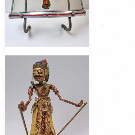
about 12 cm deep Weight 1306 gr The ...
mounting brackets at the bottom) 44 cm wide and
Dimensions: 43 cm high (measured without the
lion's head and what is still legible: Fabrieks AL
green in the middle of the screen with an image of a
in this condition There is an unclear logo in red and
Original vintage Scooter or Vespa windshield A rare find
ORIGINAL VINTAGE SCOOTER OR VESPA
WINDSHIELD
VIEW
€ 139,00
stick to secure the head, the ...