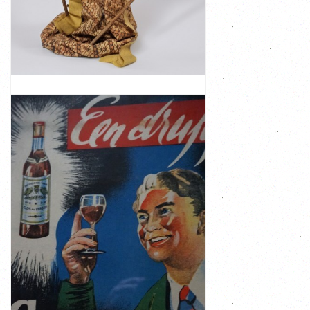
decorations Very good condition, complete with inner
hand painted and has the original old fabrics and
The wooden puppet is completely hand carved and
shadow play and comes from Java Indonesia, circa 1900
This antique wooden puppet was used in a traditional
Original authentic Wajang Golek marionette puppet
ANTIQUE INDONESIAN JAVA WAYANG GOLEK
WOODEN STICK PUPPET
VIEW
€ 145,00
Hasselt Vintage ...
A similar poster hangs in the Jenever museum in
Lithographie Myncke in Brussels
This old promotional poster was published in 1955 by