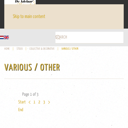
Skip to main content
HOME
STOCK
COLLECTIVE & DECORATIVE
VARIOUS / OTHER
VARIOUS / OTHER
Page 1 of 3
Start
1
2
3
End