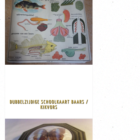
VIEW
€ 55,00
Ask for shipping costs
rossignol publisher Made in France
Dimensions L: 90 cm; dimension W: 75 cm; description:
DUBBELZIJDIGE SCHOOLKAART BAARS /
Some tears on the edge.
KIKVORS
Double-sided vintage school chart perch / frog.