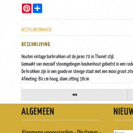
Pinterest
Share
BESTELINFORMATIE
BESCHRIJVING
Houten vintage barkrukken uit de jaren 70 in Thonet stijl.
Gemaakt van massief stoomgebogen beukenhout gebeitst in een rode
De krukken zijn in een goede en stevige staat met een mooi groot zit
Afmeting: 80 cm hoog, diam zitting 38cm
ALGEMEEN
NIEU
Algemene voorwaarden - Disclamer -