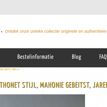
Ontdek onze unieke collectie originele en authentieke 
Bestelinformatie
Blog
FAQ
NIE GEBEITST, JAREN 70
HONET STIJL, MAHONIE GEBEITST, JARE