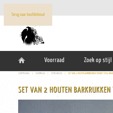
Terug naar hoofdinhoud
Voorraad
Zoek op stijl
STARTPAGINA
VOORRAAD
ZITMEUBELEN
SET VAN 2 HOUTEN BARKRUKKEN THONET STIJL, MAHO
SET VAN 2 HOUTEN BARKRUKKEN T