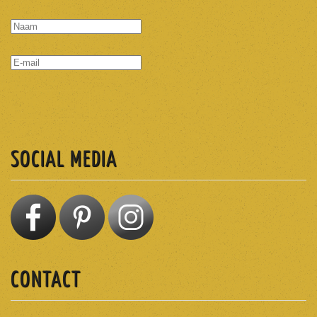
ABONNEREN
SOCIAL MEDIA
CONTACT