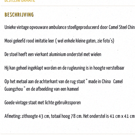
BESTELINFORMATIE
BESCHRIJVING
Unieke vintage opvouware ambulance stoellgeproduceerd door Camel Steel Chin
Mooi geleefd rood imitatie leer ( wel enkele kleine gaten, zie foto's)
De stoel heeft een vierkant aluminium onderstel met wielen
Hij kan geheel ingeklapt worden en de rugleuning is in hoogte verstelbaar
Op het metaal aan de achterkant van de rug staat " made in China Camel
Guangzhou " en de afbeelding van een kameel
Goede vintage staat met lichte gebruikssporen
Afmeting: zithoogte 43 cm, totaal hoog 78 cm. Het onderstel is 41 cm x 41 cm