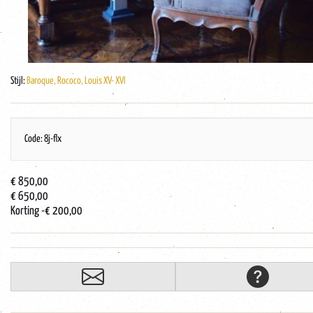
Stijl:
Baroque, Rococo, Louis XV- XVI
Code: 8j-flx
€ 850,00
€ 650,00
Korting
-€ 200,00