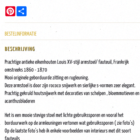
Pinterest
Share
BESTELINFORMATIE
BESCHRIJVING
Prachtige antieke eikenhouten Louis XV-stijl armstoel/ fauteuil, Frankrijk
omstreeks 1860 - 1870
Mooi originele geborduurde zitting en rugleuning.
Deze armstoel is door zijn rococo snijwerk en sierlijke s-vormen zeer elegant.
Prachtig gekruld houtsnijwerk met decoraties van schelpen , bloemmotieven en
acanthusbladeren
Het is een mooie stevige stoel met lichte gebruikssporen en vooral het
borduurwerk op de armleuningen vertonen wat gebruikssporen ( zie foto's)
Op de laatste foto's heb ik enkele voorbeelden van interieurs met dit soort
fauteuils