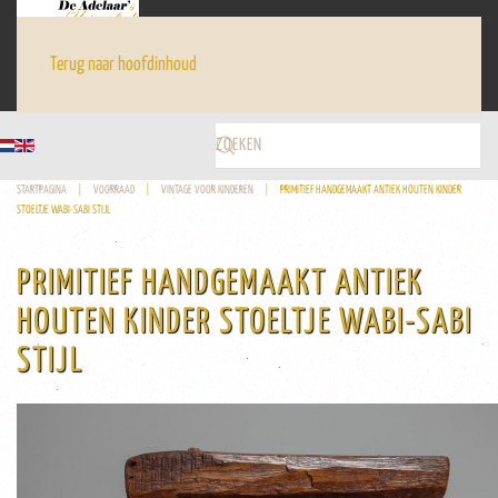
Terug naar hoofdinhoud
STARTPAGINA
VOORRAAD
VINTAGE VOOR KINDEREN
PRIMITIEF HANDGEMAAKT ANTIEK HOUTEN KINDER
STOELTJE WABI-SABI STIJL
PRIMITIEF HANDGEMAAKT ANTIEK
HOUTEN KINDER STOELTJE WABI-SABI
STIJL