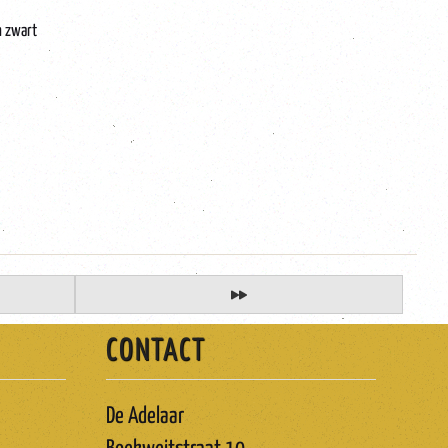
n zwart
CONTACT
De Adelaar