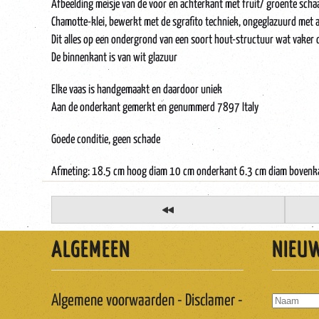
Afbeelding meisje van de voor en achterkant met fruit/ groente scha
Chamotte-klei, bewerkt met de sgrafito techniek, ongeglazuurd met a
Dit alles op een ondergrond van een soort hout-structuur wat vaker 
De binnenkant is van wit glazuur
Elke vaas is handgemaakt en daardoor uniek
Aan de onderkant gemerkt en genummerd 7897 Italy
Goede conditie, geen schade
Afmeting: 18.5 cm hoog diam 10 cm onderkant 6.3 cm diam bovenk
ALGEMEEN
NIEU
Algemene voorwaarden - Disclamer -