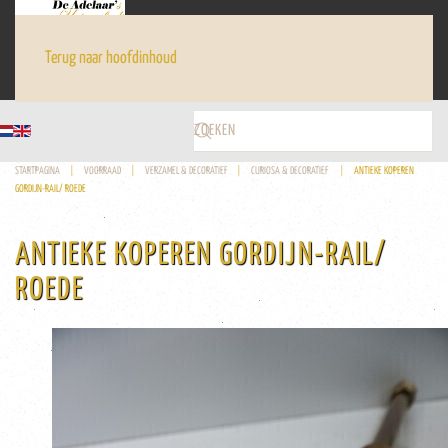
Terug naar hoofdinhoud
STARTPAGINA
VOORRAAD
VERZAMEL & DECORATIEF
CURIOSA & DECORATIEF
ANTIEKE KOPEREN
GORDIJN-RAIL/ ROEDE
ANTIEKE KOPEREN GORDIJN-RAIL/
ROEDE