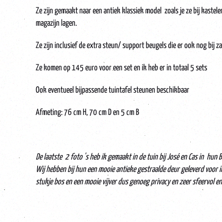
Ze zijn gemaakt naar een antiek klassiek model zoals je ze bij kaste
magazijn lagen.
Ze zijn inclusief de extra steun/ support beugels die er ook nog bij za
Ze komen op 145 euro voor een set en ik heb er in totaal 5 sets
Ook eventueel bijpassende tuintafel steunen beschikbaar
Afmeting: 76 cm H, 70 cm D en 5 cm B
De laatste 2 foto 's heb ik gemaakt in de tuin bij José en Cas in hun
Wij hebben bij hun een mooie antieke gestraalde deur geleverd voor 
stukje bos en een mooie vijver dus genoeg privacy en zeer sfeervol en