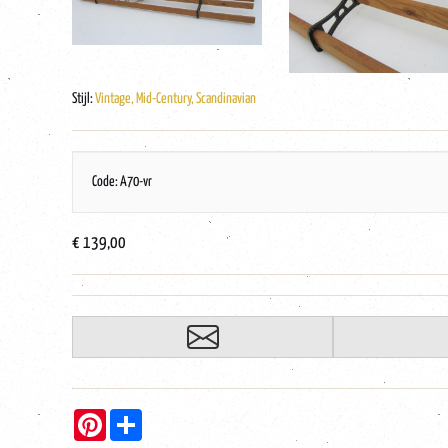
Stijl:
Vintage, Mid-Century, Scandinavian
Code: A70-vr
€ 139,00
Pinterest
Share