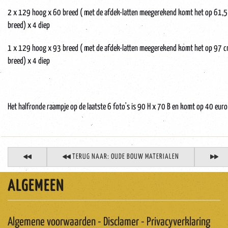
2 x 129 hoog x 60 breed ( met de afdek-latten meegerekend komt het op 61,5
breed) x 4 diep
1 x 129 hoog x 93 breed ( met de afdek-latten meegerekend komt het op 97 
breed) x 4 diep
Het halfronde raampje op de laatste 6 foto's is 90 H x 70 B en komt op 40 euro
TERUG NAAR: OUDE BOUW MATERIALEN
ALGEMEEN
Algemene voorwaarden - Disclamer - Privacyverklaring