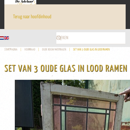
Terug naar hoofdinhoud
STARTPAGINA
VOORRAAD
OUDE BOUW MATERIALEN
SET VAN 3 OUDE GLAS IN LOOD RAMEN
SET VAN 3 OUDE GLAS IN LOOD RAMEN