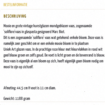
BESTELINFORMATIE
BESCHRIJVING
Mooie en grote vintage kunstglazen mondgeblazen vaas, zogenaamde
'soliflore'vaas in glaspasta gesigneerd Marc Biot.
Dit is een zogenaamde 'soliflore' vaas wat getekend: enkele bloem. Deze vaas is
namelijk zeer geschikt om er een enkele mooie bloem in te plaatsen
Uniek Art glazen vaas. In de prachtige roze kleur met kleurvlakken in rood wit
geel blauw groen en zelfs goud. De voet is licht groen en de bovenrand is blauw.
Deze vaas is eigenlijk al een bloem op zich, heeft eigenlijk geen bloem nodig om
mooi te zijn op zichzelf.
Afmeting: 44,5 cm H voot is 11 cm diam.
Gewicht: 1188 gram