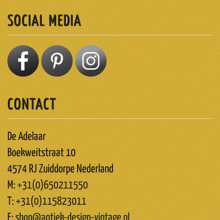
SOCIAL MEDIA
CONTACT
De Adelaar
Boekweitstraat 10
4574 RJ Zuiddorpe Nederland
M:
+31(0)650211550
T:
+31(0)115823011
E:
shop@antiek-design-vintage.nl