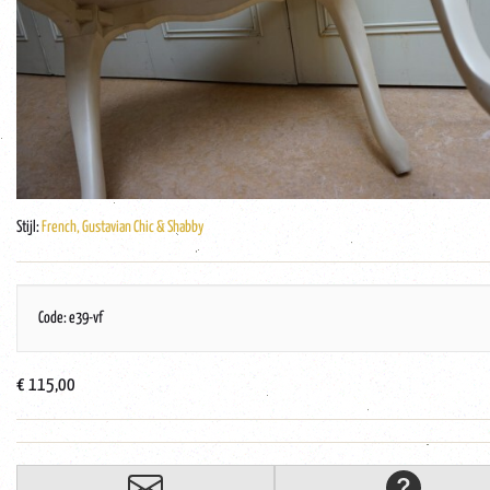
Stijl:
French, Gustavian Chic & Shabby
Code: e39-vf
€ 115,00