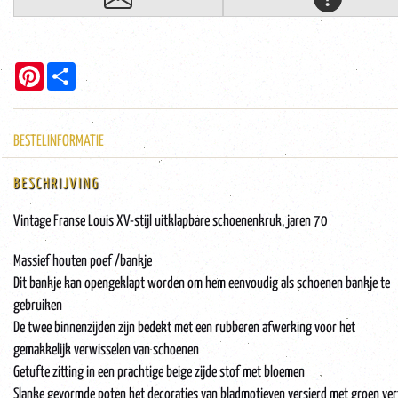
Pinterest
Share
BESTELINFORMATIE
BESCHRIJVING
Vintage Franse Louis XV-stijl uitklapbare schoenenkruk, jaren 70
Massief houten poef /bankje
Dit bankje kan opengeklapt worden om hem eenvoudig als schoenen bankje te
gebruiken
De twee binnenzijden zijn bedekt met een rubberen afwerking voor het
gemakkelijk verwisselen van schoenen
Getufte zitting in een prachtige beige zijde stof met bloemen
Slanke gevormde poten het decoraties van bladmotieven versierd met groen ver