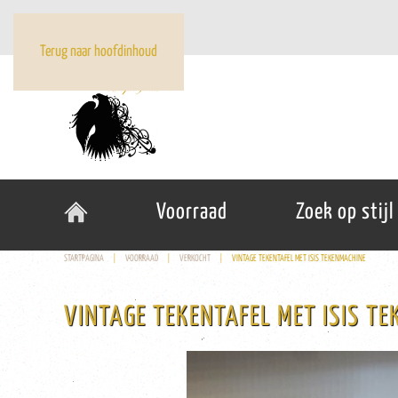
Terug naar hoofdinhoud
Voorraad
Zoek op stijl
STARTPAGINA
VOORRAAD
VERKOCHT
VINTAGE TEKENTAFEL MET ISIS TEKENMACHINE
VINTAGE TEKENTAFEL MET ISIS T