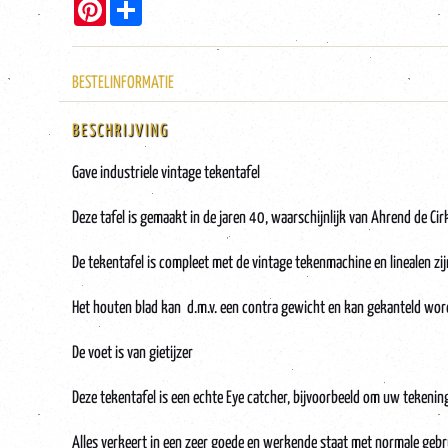
Pinterest
Share
BESTELINFORMATIE
BESCHRIJVING
Gave industriele vintage tekentafel
Deze tafel is gemaakt in de jaren 40, waarschijnlijk van Ahrend de Cir
De tekentafel is compleet met de vintage tekenmachine en linealen zijn
Het houten blad kan d.m.v. een contra gewicht en kan gekanteld word
De voet is van gietijzer
Deze tekentafel is een echte Eye catcher, bijvoorbeeld om uw tekening
Alles verkeert in een zeer goede en werkende staat met normale geb