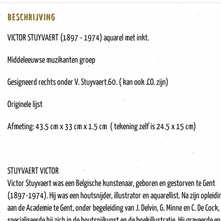
BESCHRIJVING
VICTOR STUYVAERT (1897 - 1974) aquarel met inkt.
Middeleeuwse muzikanten groep
Gesigneerd rechts onder V. Stuyvaert.60. ( kan ook .CO. zijn)
Originele lijst
Afmeting: 43.5 cm x 33 cm x 1.5 cm ( tekening zelf is 24.5 x 15 cm)
STUYVAERT VICTOR
Victor Stuyvaert was een Belgische kunstenaar, geboren en gestorven te Gent
(1897-1974). Hij was een houtsnijder, illustrator en aquarellist. Na zijn opleidi
aan de Academie te Gent, onder begeleiding van J. Delvin, G. Minne en C. De Cock,
specialiseerde hij zich in de houtsnijkunst en de boekillustratie. Hij graveerde en