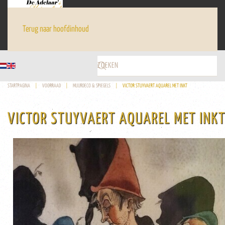
Terug naar hoofdinhoud
STARTPAGINA
VOORRAAD
MUURDECO & SPIEGELS
VICTOR STUYVAERT AQUAREL MET INKT
VICTOR STUYVAERT AQUAREL MET INK