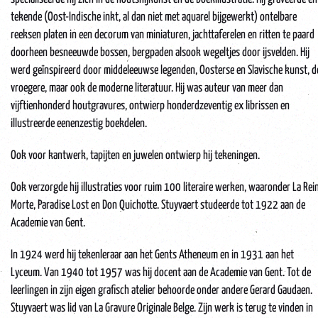
tekende (Oost-Indische inkt, al dan niet met aquarel bijgewerkt) ontelbare
reeksen platen in een decorum van miniaturen, jachttaferelen en ritten te paard
doorheen besneeuwde bossen, bergpaden alsook wegeltjes door ijsvelden. Hij
werd geïnspireerd door middeleeuwse legenden, Oosterse en Slavische kunst, d
vroegere, maar ook de moderne literatuur. Hij was auteur van meer dan
vijftienhonderd houtgravures, ontwierp honderdzeventig ex librissen en
illustreerde eenenzestig boekdelen.
Ook voor kantwerk, tapijten en juwelen ontwierp hij tekeningen.
Ook verzorgde hij illustraties voor ruim 100 literaire werken, waaronder La Rei
Morte, Paradise Lost en Don Quichotte. Stuyvaert studeerde tot 1922 aan de
Academie van Gent.
In 1924 werd hij tekenleraar aan het Gents Atheneum en in 1931 aan het
Lyceum. Van 1940 tot 1957 was hij docent aan de Academie van Gent. Tot de
leerlingen in zijn eigen grafisch atelier behoorde onder andere Gerard Gaudaen.
Stuyvaert was lid van La Gravure Originale Belge. Zijn werk is terug te vinden in