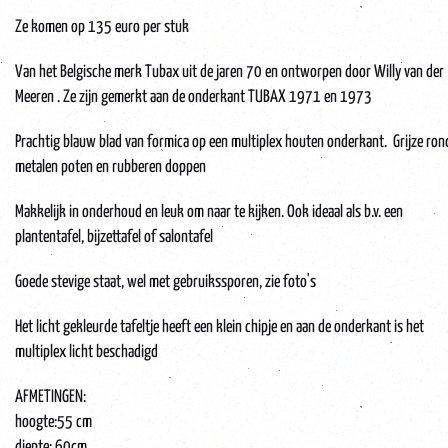
Ze komen op 135 euro per stuk
Van het Belgische merk Tubax uit de jaren 70 en ontworpen door Willy van der
Meeren . Ze zijn gemerkt aan de onderkant TUBAX 1971 en 1973
Prachtig blauw blad van formica op een multiplex houten onderkant. Grijze ron
metalen poten en rubberen doppen
Makkelijk in onderhoud en leuk om naar te kijken. Ook ideaal als b.v. een
plantentafel, bijzettafel of salontafel
Goede stevige staat, wel met gebruikssporen, zie foto's
Het licht gekleurde tafeltje heeft een klein chipje en aan de onderkant is het
multiplex licht beschadigd
AFMETINGEN:
hoogte:55 cm
diepte: 60cm