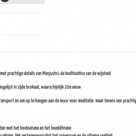
met prachtige details van Manjushri, de bodhisattva van de wijsheid
gelijst in zijde brokaat, waarschijnlijk 20e eeuw
transport en om op te hangen aan de muur voor meditatie maar tevens een prachtig 
ouden met het hindoeïsme en het boeddhisme
e religies. Het vertegenwoordigt het universum en de ultieme realiteit