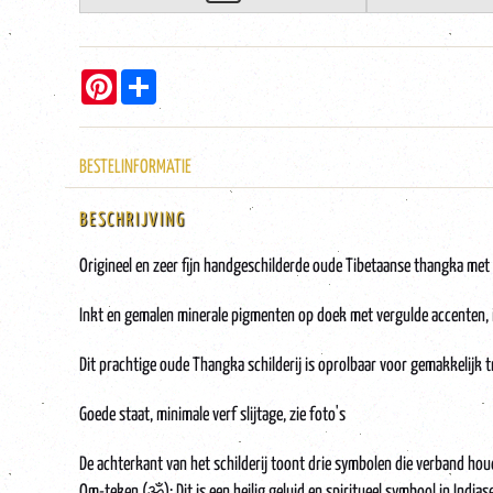
Pinterest
Share
BESTELINFORMATIE
BESCHRIJVING
Origineel en zeer fijn handgeschilderde oude Tibetaanse thangka met 
Inkt en gemalen minerale pigmenten op doek met vergulde accenten, in
Dit prachtige oude Thangka schilderij is oprolbaar voor gemakkelijk 
Goede staat, minimale verf slijtage, zie foto's
De achterkant van het schilderij toont drie symbolen die verband h
Om-teken (ॐ): Dit is een heilig geluid en spiritueel symbool in Indias