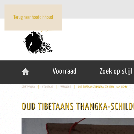
Terug naar hoofdinhoud
Voorraad
Zoek op stijl
STARTPAGINA
VOORRAAD
VERKOCHT
OUD TIBETAANS THANGKA-SCHILDERIJ MANJUSHRI
OUD TIBETAANS THANGKA-SCHILD