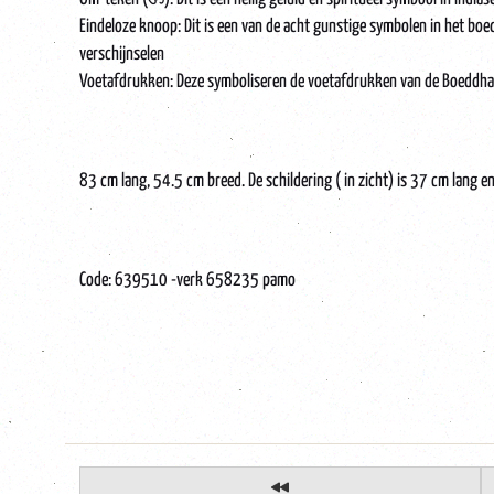
Eindeloze knoop: Dit is een van de acht gunstige symbolen in het bo
verschijnselen
Voetafdrukken: Deze symboliseren de voetafdrukken van de Boeddha o
83 cm lang, 54.5 cm breed. De schildering ( in zicht) is 37 cm lang 
Code: 639510 -verk 658235 pamo
Thangka-Tibetan-old-Manjushri-wisdom-bodhisattva-wijsheid-hindu