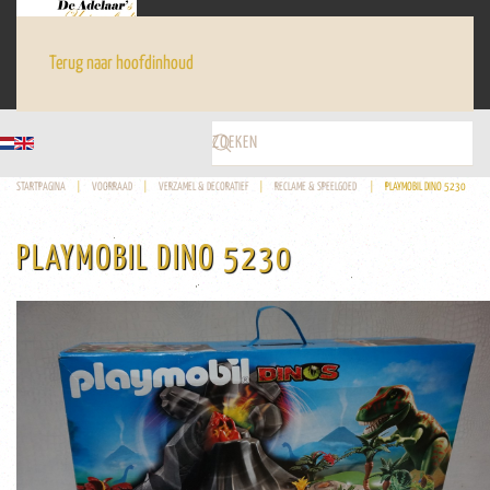
Terug naar hoofdinhoud
STARTPAGINA
VOORRAAD
VERZAMEL & DECORATIEF
RECLAME & SPEELGOED
PLAYMOBIL DINO 5230
PLAYMOBIL DINO 5230