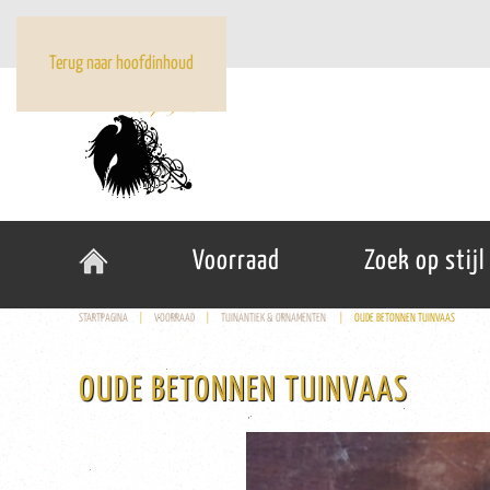
Terug naar hoofdinhoud
Voorraad
Zoek op stijl
STARTPAGINA
VOORRAAD
TUINANTIEK & ORNAMENTEN
OUDE BETONNEN TUINVAAS
OUDE BETONNEN TUINVAAS