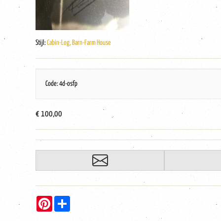
Stijl:
Cabin-Log, Barn-Farm House
Code: 4d-osfp
€ 100,00
Pinterest
Share