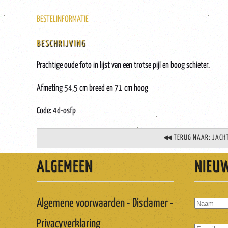
BESTELINFORMATIE
BESCHRIJVING
Prachtige oude foto in lijst van een trotse pijl en boog schieter.
Afmeting 54,5 cm breed en 71 cm hoog
Code: 4d-osfp
TERUG NAAR: JACHT
ALGEMEEN
NIEU
Algemene voorwaarden - Disclamer -
Privacyverklaring