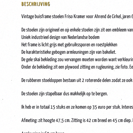
BESCHRIJVING
Vintage buisframe stoelen Friso Kramer voor Ahrend de Cirkel, jaren 
De stoelen zijn origineel en op enkele stoelen zijn zit een embleem v
Uniek industrieel design van Nederlandse bodem
Het frame is licht grijs met gebruikssporen en roestplekken
De karakteristieke gebogen armleuningen zijn van bakeliet.
De gele skai bekleding zou vervangen moeten worden want verkleurin
Onder de bekleding zit een plywood zitting en rugleuning, zie foto. 
De rubberen stoeldoppen bestaan uit 2 roterende delen zodat ze ook 
De stoelen zijn stapelbaar dus makkelijk op te bergen.
Ik heb er in totaal 15 stuks en ze komen op 35 euro per stuk. Interess
Afmeting: zit hoogte 47,5 cm. Zitting is 42 cm breed en 45 cm diep.