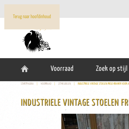
Terug naar hoofdinhoud
Voorraad
Zoek op stijl
STARTPAGINA
VOORRAAD
ZITMEUBELEN
INDUSTRIELE VINTAGE STOELEN FRISO KRAMER VOOR A
INDUSTRIELE VINTAGE STOELEN F