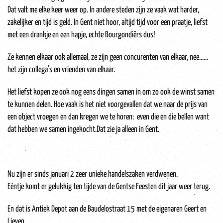
Dat valt me elke keer weer op. In andere steden zijn ze vaak wat harder,
zakelijker en tijd is geld. In Gent niet hoor, altijd tijd voor een praatje, liefst
met een drankje en een hapje, echte Bourgondiërs dus!
Ze kennen elkaar ook allemaal, ze zijn geen concurenten van elkaar, nee......
het zijn collega's en vrienden van elkaar.
Het liefst kopen ze ook nog eens dingen samen in om zo ook de winst samen
te kunnen delen. Hoe vaak is het niet voorgevallen dat we naar de prijs van
een object vroegen en dan kregen we te horen: even die en die bellen want
dat hebben we samen ingekocht.Dat zie ja alleen in Gent.
Nu zijn er sinds januari 2 zeer unieke handelszaken verdwenen.
Eéntje komt er gelukkig ten tijde van de Gentse Feesten dit jaar weer terug.
En dat is Antiek Depot aan de Baudelostraat 15 met de eigenaren Geert en
Lieven.