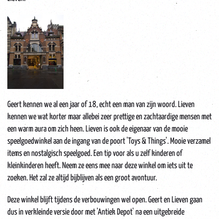
Geert kennen we al een jaar of 18, echt een man van zijn woord. Lieven
kennen we wat korter maar allebei zeer prettige en zachtaardige mensen met
een warm aura om zich heen. Lieven is ook de eigenaar van de mooie
speelgoedwinkel aan de ingang van de poort 'Toys & Things'. Mooie verzamel
items en nostalgisch speelgoed. Een tip voor als u zelf kinderen of
kleinkinderen heeft. Neem ze eens mee naar deze winkel om iets uit te
zoeken. Het zal ze altijd bijblijven als een groot avontuur.
Deze winkel blijft tijdens de verbouwingen wel open. Geert en Lieven gaan
dus in verkleinde versie door met 'Antiek Depot' na een uitgebreide