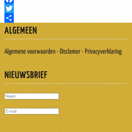
Facebook
Twitter
Share
ALGEMEEN
Algemene voorwaarden - Disclamer - Privacyverklaring
NIEUWSBRIEF
ABONNEREN