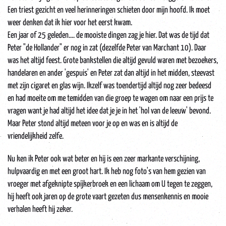
Een triest gezicht en veel herinneringen schieten door mijn hoofd. Ik moet
weer denken dat ik hier voor het eerst kwam.
Een jaar of 25 geleden.... de mooiste dingen zag je hier. Dat was de tijd dat
Peter "de Hollander" er nog in zat (dezelfde Peter van Marchant 10). Daar
was het altijd feest. Grote bankstellen die altijd gevuld waren met bezoekers,
handelaren en ander 'gespuis' en Peter zat dan altijd in het midden, steevast
met zijn cigaret en glas wijn. Ikzelf was toendertijd altijd nog zeer bedeesd
en had moeite om me temidden van die groep te wagen om naar een prijs te
vragen want je had altijd het idee dat je je in het 'hol van de leeuw' bevond.
Maar Peter stond altijd meteen voor je op en was en is altijd de
vriendelijkheid zelfe.
Nu ken ik Peter ook wat beter en hij is een zeer markante verschijning,
hulpvaardig en met een groot hart. Ik heb nog foto's van hem gezien van
vroeger met afgeknipte spijkerbroek en een lichaam om U tegen te zeggen,
hij heeft ook jaren op de grote vaart gezeten dus mensenkennis en mooie
verhalen heeft hij zeker.