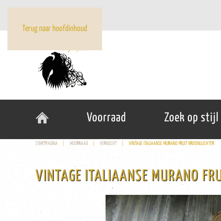
Terug naar hoofdinhoud
Voorraad
Zoek op stijl
STARTPAGINA
VOORRAAD
VERKOCHT
VINTAGE ITALIAANSE MURANO FRUIT KROONLUCHTER
VINTAGE ITALIAANSE MURANO FR