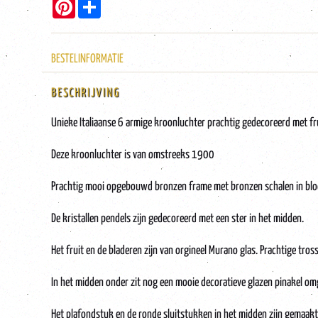
Pinterest
Share
BESTELINFORMATIE
BESCHRIJVING
Unieke Italiaanse 6 armige kroonluchter prachtig gedecoreerd met fru
Deze kroonluchter is van omstreeks 1900
Prachtig mooi opgebouwd bronzen frame met bronzen schalen in b
De kristallen pendels zijn gedecoreerd met een ster in het midden.
Het fruit en de bladeren zijn van orgineel Murano glas. Prachtige tros
In het midden onder zit nog een mooie decoratieve glazen pinakel om
Het plafondstuk en de ronde sluitstukken in het midden zijn gemaakt va