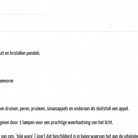
it en kristallen pendels.
loemvorm
sen druiven, peren, pruimen, sinaasappels en onderaan als sluitstuk een appel.
geven door 3 lampen voor een prachtige weerkaatsing van het licht.
n zgn. 'tole ware' ( ijzer) dat beschilderd is in beige waarvan het aan de uiteinden