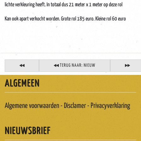
lichte verkleuring heeft. In totaal dus 21 meter x 1 meter op deze rol
Kan ook apart verkocht worden. Grote rol 185 euro. Kleine rol 60 euro
vintage-behang-extra-breed-1-meter-textielbehang-zijdebehang-linnenbehang
antiek-groen-barok-stoffen-oude-collectie-groen-roze-bloemen-romantisch-
brocante-Louis-XVI-Versaille--Shabby-Chic-brocante-stijl
TERUG NAAR: NIEUW
ALGEMEEN
Algemene voorwaarden - Disclamer - Privacyverklaring
NIEUWSBRIEF