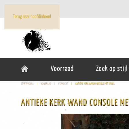
Terug naar hoofdinhoud
Voorraad
Zoek op stijl
STARTPAGINA
VOORRAAD
VERKOCHT
ANTIEKE KERK WAND CONSOLE MET ENGEL
ANTIEKE KERK WAND CONSOLE ME