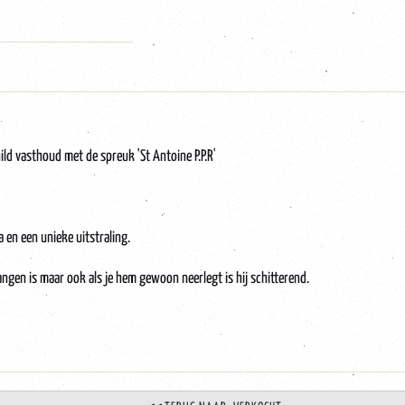
ld vasthoud met de spreuk 'St Antoine P.P.R'
 en een unieke uitstraling.
angen is maar ook als je hem gewoon neerlegt is hij schitterend.