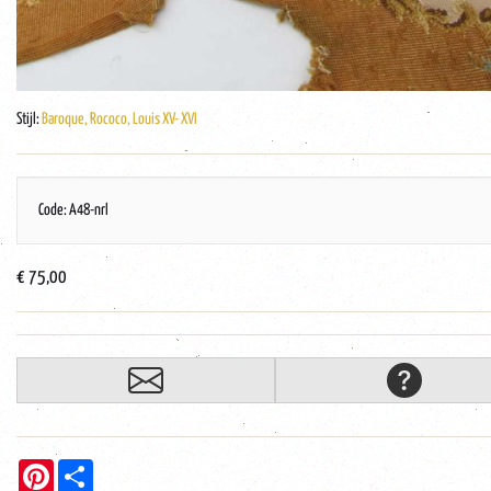
Stijl:
Baroque, Rococo, Louis XV- XVI
Code: A48-nrl
€ 75,00
Pinterest
Share