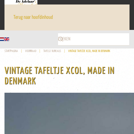
Terug naar hoofdinhoud
STARTPAGINA
VOORRAAD
TAFELS/ BUREAUS
VINTAGE TAFELTJE XCOL, MADE IN DENMARK
VINTAGE TAFELTJE XCOL, MADE IN
DENMARK