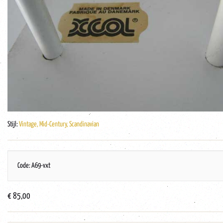
Stijl:
Vintage, Mid-Century, Scandinavian
Code: A69-vxt
€ 85,00