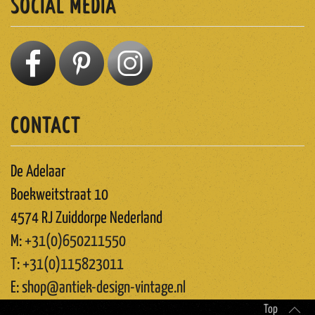
SOCIAL MEDIA
CONTACT
De Adelaar
Boekweitstraat 10
4574 RJ Zuiddorpe Nederland
M:
+31(0)650211550
T:
+31(0)115823011
E:
shop@antiek-design-vintage.nl
Top