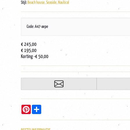
Stijl:
Beach house, Seaside, Nautical
Code: A47-aepe
€ 245,00
€ 195,00
Korting
-€ 50,00
Pinterest
Share