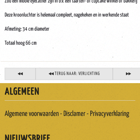
Zou een mooie eyecather zijn in b.v. een taarten- of cupcake winkel of bakkerij
Deze kroonluchter is helemaal compleet, nagekeken en in werkende staat
Afmeting: 34 cm diameter
Totaal hoog 66 cm
TERUG NAAR: VERLICHTING
ALGEMEEN
Algemene voorwaarden - Disclamer - Privacyverklaring
NIEUWSBRIEF