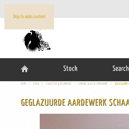
Skip to main content
Stock
Search
HOME
STOCK
COLLECTIVE & DECORATIVE
CERAMIC, GLASS & SERVEWARE
GEGLAZUURDE 
GEGLAZUURDE AARDEWERK SCHAA