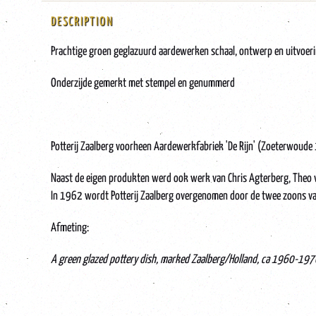
DESCRIPTION
Prachtige groen geglazuurd aardewerken schaal, ontwerp en uitvoer
Onderzijde gemerkt met stempel en genummerd
Potterij Zaalberg voorheen Aardewerkfabriek 'De Rijn' (Zoeterwoude 
Naast de eigen produkten werd ook werk van Chris Agterberg, Theo va
In 1962 wordt Potterij Zaalberg overgenomen door de twee zoons va
Afmeting:
A green glazed pottery dish, marked Zaalberg/Holland, ca 1960-19